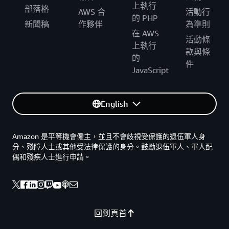
上執行
部落格
AWS 合
活動行
的 PHP
新聞稿
作夥伴
為準則
在 AWS
活動條
上執行
款與條
的
件
JavaScript
English
Amazon 是平等機會僱主，並且不會歧視受保護的退伍軍人身
分、殘障人士或其他受法律保護的身分。鼓勵退伍軍人、軍人配
偶和殘疾人士進行申請。
回到頁首