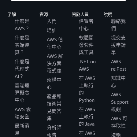
了解
資源
開發人員
說明
什麼是
入門
建置者
聯絡我
AWS？
中心
們
培訓
什麼是
軟體開
提交支
AWS 信
雲端運
發套件
援申請
任中心
算？
與工具
單
AWS 解
什麼是
.NET on
AWS
決方案
代理式
AWS
re:Post
程式庫
AI？
在 AWS
知識中
架構中
雲端運
上執行
心
心
算概念
的
AWS
產品和
中心
Python
Support
技術常
AWS 雲
在 AWS
概觀
見問答
端安全
上執行
集
AWS 可
的 Java
最新消
存取性
分析師
息
在 AWS
報告
法務