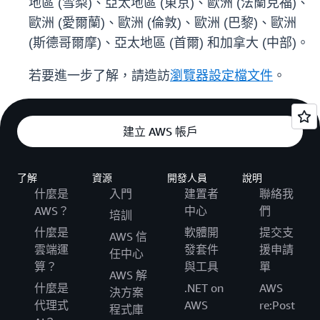
地區 (雪梨)、亞太地區 (東京)、歐洲 (法蘭克福)、
歐洲 (愛爾蘭)、歐洲 (倫敦)、歐洲 (巴黎)、歐洲
(斯德哥爾摩)、亞太地區 (首爾) 和加拿大 (中部)。
若要進一步了解，請造訪
瀏覽器設定檔文件
。
建立 AWS 帳戶
了解
資源
開發人員
說明
什麼是
入門
建置者
聯絡我
AWS？
中心
們
培訓
什麼是
軟體開
提交支
AWS 信
雲端運
發套件
援申請
任中心
算？
與工具
單
AWS 解
什麼是
.NET on
AWS
決方案
代理式
AWS
re:Post
程式庫