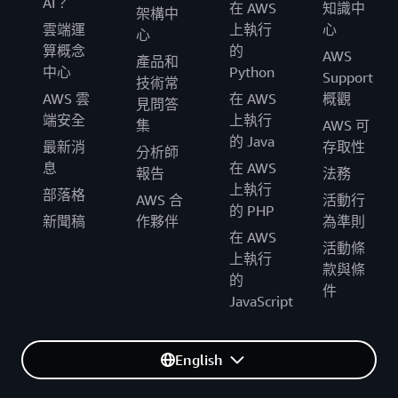
AI？
在 AWS
知識中
架構中
雲端運
上執行
心
心
算概念
的
AWS
產品和
中心
Python
Support
技術常
AWS 雲
在 AWS
概觀
見問答
端安全
上執行
集
AWS 可
的 Java
最新消
存取性
分析師
息
在 AWS
報告
法務
上執行
部落格
AWS 合
活動行
的 PHP
新聞稿
作夥伴
為準則
在 AWS
活動條
上執行
款與條
的
件
JavaScript
English