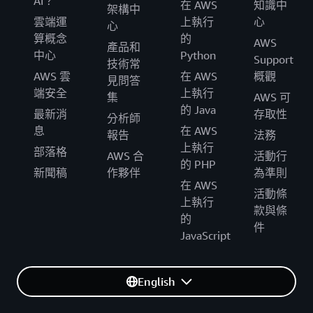
AI？
在 AWS
知識中
架構中
雲端運
上執行
心
心
算概念
的
AWS
產品和
中心
Python
Support
技術常
AWS 雲
在 AWS
概觀
見問答
端安全
上執行
集
AWS 可
的 Java
最新消
存取性
分析師
息
在 AWS
報告
法務
上執行
部落格
AWS 合
活動行
的 PHP
新聞稿
作夥伴
為準則
在 AWS
活動條
上執行
款與條
的
件
JavaScript
English