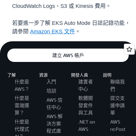
CloudWatch Logs、S3 或 Kinesis 費用。
若要進一步了解 EKS Auto Mode 日誌記錄功能，
請參閱
Amazon EKS 文件
。
建立 AWS 帳戶
了解
資源
開發人員
說明
什麼是
入門
建置者
聯絡我
AWS？
中心
們
培訓
什麼是
軟體開
提交支
AWS 信
雲端運
發套件
援申請
任中心
算？
與工具
單
AWS 解
什麼是
.NET on
AWS
決方案
代理式
AWS
re:Post
程式庫