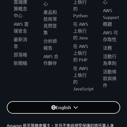
雲端運
上執行
心
心
算概念
的
AWS
產品和
中心
Python
Support
技術常
AWS 雲
在 AWS
概觀
見問答
端安全
上執行
集
AWS 可
的 Java
最新消
存取性
分析師
息
在 AWS
報告
法務
上執行
部落格
AWS 合
活動行
的 PHP
新聞稿
作夥伴
為準則
在 AWS
活動條
上執行
款與條
的
件
JavaScript
English
Amazon 是平等機會僱主，並且不會歧視受保護的退伍軍人身