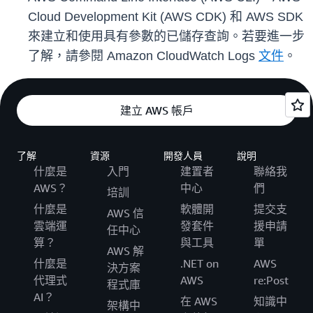
Cloud Development Kit (AWS CDK) 和 AWS SDK
來建立和使用具有參數的已儲存查詢。若要進一步
了解，請參閱 Amazon CloudWatch Logs
文件
。
建立 AWS 帳戶
了解
資源
開發人員
說明
什麼是
入門
建置者
聯絡我
AWS？
中心
們
培訓
什麼是
軟體開
提交支
AWS 信
雲端運
發套件
援申請
任中心
算？
與工具
單
AWS 解
什麼是
.NET on
AWS
決方案
代理式
AWS
re:Post
程式庫
AI？
在 AWS
知識中
架構中