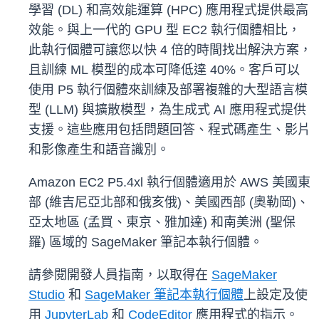
學習 (DL) 和高效能運算 (HPC) 應用程式提供最高
效能。與上一代的 GPU 型 EC2 執行個體相比，
此執行個體可讓您以快 4 倍的時間找出解決方案，
且訓練 ML 模型的成本可降低達 40%。客戶可以
使用 P5 執行個體來訓練及部署複雜的大型語言模
型 (LLM) 與擴散模型，為生成式 AI 應用程式提供
支援。這些應用包括問題回答、程式碼產生、影片
和影像產生和語音識別。
Amazon EC2 P5.4xl 執行個體適用於 AWS 美國東
部 (維吉尼亞北部和俄亥俄)、美國西部 (奧勒岡)、
亞太地區 (孟買、東京、雅加達) 和南美洲 (聖保
羅) 區域的 SageMaker 筆記本執行個體。
請參閱開發人員指南，以取得在
SageMaker
Studio
和
SageMaker 筆記本執行個體
上設定及使
用
JupyterLab
和
CodeEditor
應用程式的指示。