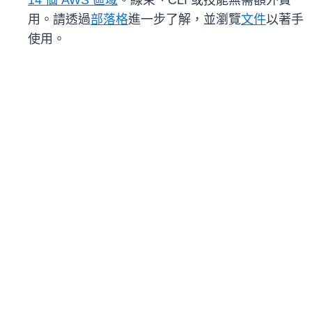
14 個 AWS 區域
。線束、CLI 或技能無需額外費
用。請透過
部落格
進一步了解，並瀏覽
文件
以著手
使用。