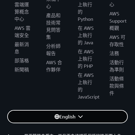
雲端運
上執行
心
心
算概念
的
AWS
產品和
中心
Python
Support
技術常
AWS 雲
在 AWS
概觀
見問答
端安全
上執行
集
AWS 可
的 Java
最新消
存取性
分析師
息
在 AWS
報告
法務
上執行
部落格
AWS 合
活動行
的 PHP
新聞稿
作夥伴
為準則
在 AWS
活動條
上執行
款與條
的
件
JavaScript
English