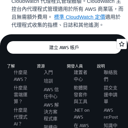
CloudWatch 代理程式管理體驗。CloudWatch 主
控台內代理程式管理適用於所有 AWS 商業區，而
且無需額外費用。
標準 CloudWatch 定價
適用於
代理程式收集的指標、日誌和其他遙測。
建立 AWS 帳戶
了解
資源
開發人員
說明
什麼是
入門
建置者
聯絡我
AWS？
中心
們
培訓
什麼是
軟體開
提交支
AWS 信
雲端運
發套件
援申請
任中心
算？
與工具
單
AWS 解
什麼是
.NET on
AWS
決方案
代理式
AWS
re:Post
程式庫
AI？
在 AWS
知識中
架構中