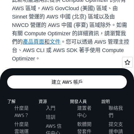
此新功能適用於提供 Compute Optimizer 的所有
AWS 區域，AWS GovCloud (美國) 區域、由
Sinnet 營運的 AWS 中國 (北京) 區域以及由
NWCD 營運的 AWS 中國 (寧夏) 區域除外。如需
有關 Compute Optimizer 的詳細資訊，請瀏覽我
們的
產品頁面
和
文件
。您可以透過 AWS 管理主控
台、AWS CLI 或 AWS SDK 著手使用 Compute
Optimizer。
建立 AWS 帳戶
了解
資源
開發人員
說明
什麼是
入門
建置者
聯絡我
AWS？
中心
們
培訓
什麼是
軟體開
提交支
AWS 信
雲端運
發套件
援申請
任中心