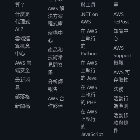
算？
與工具
單
AWS 解
什麼是
.NET on
AWS
決方案
代理式
AWS
re:Post
程式庫
AI？
在 AWS
知識中
架構中
雲端運
上執行
心
心
算概念
的
AWS
產品和
中心
Python
Support
技術常
AWS 雲
在 AWS
概觀
見問答
端安全
上執行
集
AWS 可
的 Java
最新消
存取性
分析師
息
在 AWS
報告
法務
上執行
部落格
AWS 合
活動行
的 PHP
新聞稿
作夥伴
為準則
在 AWS
活動條
上執行
款與條
的
件
JavaScript