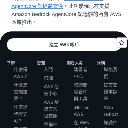
AgentCore 記憶體文件
。此功能現已在支援
Amazon Bedrock AgentCore 記憶體的所有 AWS
區域推出。
建立 AWS 帳戶
了解
資源
開發人員
說明
什麼是
入門
建置者
聯絡我
AWS？
中心
們
培訓
什麼是
軟體開
提交支
AWS 信
雲端運
發套件
援申請
任中心
算？
與工具
單
AWS 解
什麼是
.NET on
AWS
決方案
代理式
AWS
re:Post
程式庫
AI？
在 AWS
知識中
架構中