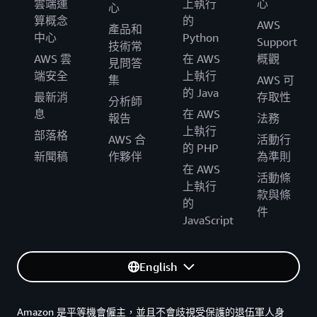
雲端運
上執行
心
心
算概念
的
AWS
產品和
中心
Python
Support
技術常
AWS 雲
在 AWS
概觀
見問答
端安全
上執行
集
AWS 可
的 Java
最新消
存取性
分析師
息
在 AWS
報告
法務
上執行
部落格
AWS 合
活動行
的 PHP
新聞稿
作夥伴
為準則
在 AWS
活動條
上執行
款與條
的
件
JavaScript
English
Amazon 是平等機會僱主，並且不會歧視受保護的退伍軍人身