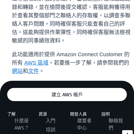
錄和轉錄，並在檢閱後提交確認。客服能夠獲得用
於查看其整個部門之聯絡人的存取權，以調查多聯
絡人客戶問題，同時確保客服只能查看自己的評
估。這能夠提供作業彈性，同時確保客服無法檢視
敏感的同事績效資料。
此功能適用於提供 Amazon Connect Customer 的
所有
AWS 區域
。若要進一步了解，請參閱我們的
網站
和
文件
。
建立 AWS 帳戶
了解
資源
開發人員
說明
什麼是
入門
建置者
聯絡我
AWS？
中心
們
培訓