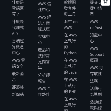
什麼是
軟體開
提交支
AWS 信
雲端運
發套件
援申請
任中心
算？
與工具
單
AWS 解
什麼是
.NET on
AWS
決方案
代理式
AWS
re:Post
程式庫
AI？
在 AWS
知識中
架構中
雲端運
上執行
心
心
算概念
的
AWS
產品和
中心
Python
Support
技術常
AWS 雲
在 AWS
概觀
見問答
端安全
上執行
集
AWS 可
的 Java
最新消
存取性
分析師
息
在 AWS
報告
法務
上執行
部落格
AWS 合
活動行
的 PHP
新聞稿
作夥伴
為準則
在 AWS
活動條
上執行
款與條
的