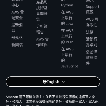
AWS
產品和
中心
Python
Support
技術常
AWS 雲
在 AWS
概觀
見問答
端安全
上執行
集
AWS 可
的 Java
最新消
存取性
分析師
息
在 AWS
報告
法務
上執行
部落格
AWS 合
活動行
的 PHP
新聞稿
作夥伴
為準則
在 AWS
活動條
上執行
款與條
的
件
JavaScript
English
Amazon 是平等機會僱主，並且不會歧視受保護的退伍軍人身
分、殘障人士或其他受法律保護的身分。鼓勵退伍軍人、軍人配