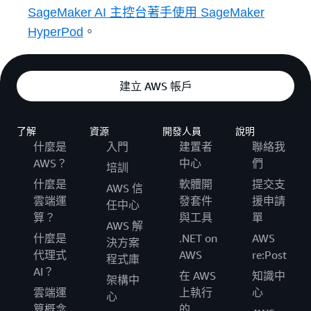
SageMaker AI 主控台著手使用 SageMaker
HyperPod
。
建立 AWS 帳戶
了解
資源
開發人員
說明
什麼是
入門
建置者
聯絡我
AWS？
中心
們
培訓
什麼是
軟體開
提交支
AWS 信
雲端運
發套件
援申請
任中心
算？
與工具
單
AWS 解
什麼是
.NET on
AWS
決方案
代理式
AWS
re:Post
程式庫
AI？
在 AWS
知識中
架構中
雲端運
上執行
心
心
算概念
的