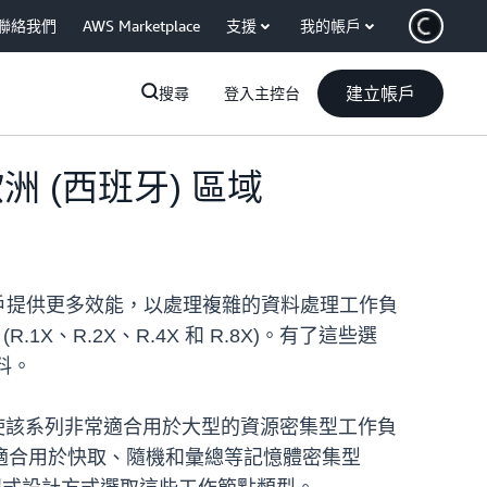
聯絡我們
AWS Marketplace
支援
我的帳戶
建立帳戶
搜尋
登入主控台
 (西班牙) 區域
域的客戶提供更多效能，以處理複雜的資料處理工作負
1X、R.2X、R.4X 和 R.8X)。有了這些選
料。
，這使該系列非常適合用於大型的資源密集型工作負
因此非常適合用於快取、隨機和彙總等記憶體密集型