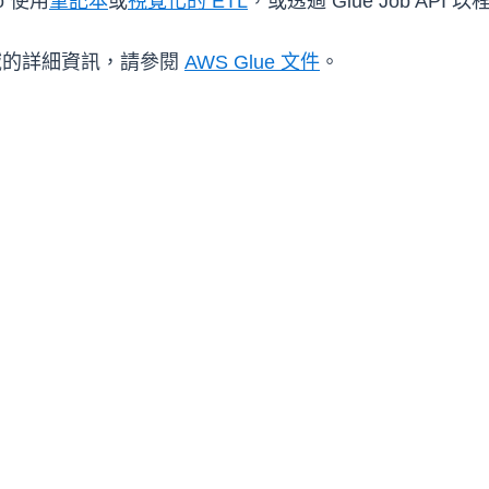
o 使用
筆記本
或
視覺化的 ETL
，或透過 Glue Job A
區域的詳細資訊，請參閱
AWS Glue 文件
。