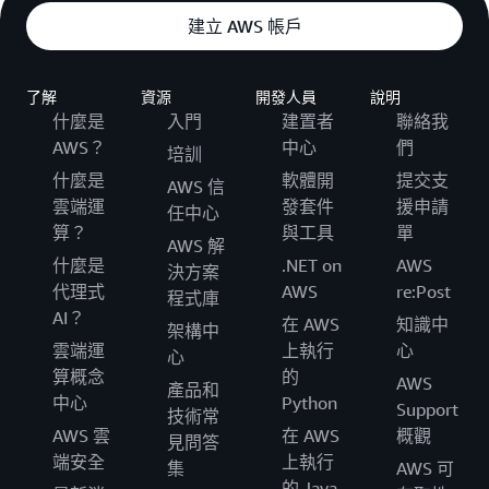
建立 AWS 帳戶
了解
資源
開發人員
說明
什麼是
入門
建置者
聯絡我
AWS？
中心
們
培訓
什麼是
軟體開
提交支
AWS 信
雲端運
發套件
援申請
任中心
算？
與工具
單
AWS 解
什麼是
.NET on
AWS
決方案
代理式
AWS
re:Post
程式庫
AI？
在 AWS
知識中
架構中
雲端運
上執行
心
心
算概念
的
AWS
產品和
中心
Python
Support
技術常
AWS 雲
在 AWS
概觀
見問答
端安全
上執行
集
AWS 可
的 Java