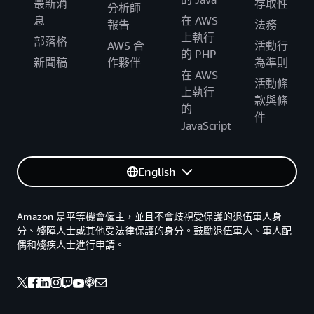
最新消
存取性
分析師
息
在 AWS
報告
法務
上執行
部落格
AWS 合
活動行
的 PHP
新聞稿
作夥伴
為準則
在 AWS
活動條
上執行
款與條
的
件
JavaScript
English
Amazon 是平等機會僱主，並且不會歧視受保護的退伍軍人身
分、殘障人士或其他受法律保護的身分。鼓勵退伍軍人、軍人配
偶和殘疾人士進行申請。