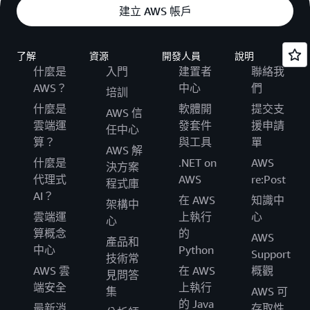
建立 AWS 帳戶
了解
資源
開發人員
說明
什麼是
入門
建置者
聯絡我
AWS？
中心
們
培訓
什麼是
軟體開
提交支
AWS 信
雲端運
發套件
援申請
任中心
算？
與工具
單
AWS 解
什麼是
.NET on
AWS
決方案
代理式
AWS
re:Post
程式庫
AI？
在 AWS
知識中
架構中
雲端運
上執行
心
心
算概念
的
AWS
產品和
中心
Python
Support
技術常
AWS 雲
在 AWS
概觀
見問答
端安全
上執行
集
AWS 可
的 Java
最新消
存取性