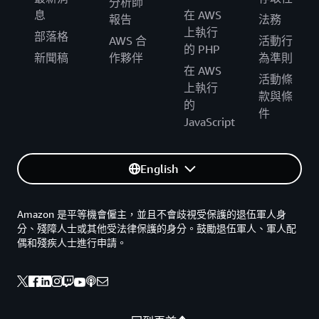
分析師
息
在 AWS
報告
法務
上執行
部落格
AWS 合
活動行
的 PHP
新聞稿
作夥伴
為準則
在 AWS
活動條
上執行
款與條
的
件
JavaScript
English
Amazon 是平等機會僱主，並且不會歧視受保護的退伍軍人身
分、殘障人士或其他受法律保護的身分。鼓勵退伍軍人、軍人配
偶和殘疾人士進行申請。