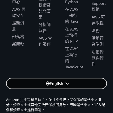
中心
Python
Support
技術常
AWS 雲
在 AWS
概觀
見問答
端安全
上執行
集
AWS 可
的 Java
最新消
存取性
分析師
息
在 AWS
報告
法務
上執行
部落格
AWS 合
活動行
的 PHP
新聞稿
作夥伴
為準則
在 AWS
活動條
上執行
款與條
的
件
JavaScript
English
Amazon 是平等機會僱主，並且不會歧視受保護的退伍軍人身
分、殘障人士或其他受法律保護的身分。鼓勵退伍軍人、軍人配
偶和殘疾人士進行申請。