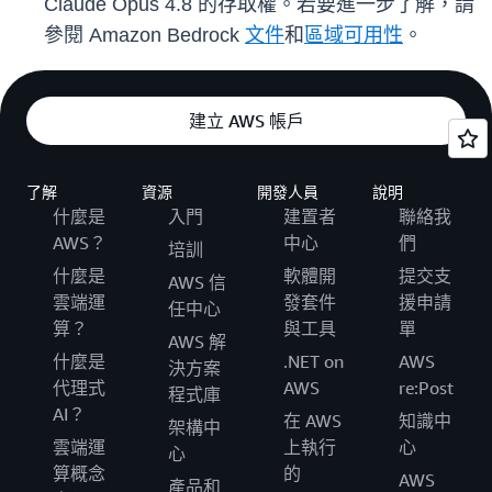
Claude Opus 4.8 的存取權。若要進一步了解，請
參閱 Amazon Bedrock
文件
和
區域可用性
。
建立 AWS 帳戶
了解
資源
開發人員
說明
什麼是
入門
建置者
聯絡我
AWS？
中心
們
培訓
什麼是
軟體開
提交支
AWS 信
雲端運
發套件
援申請
任中心
算？
與工具
單
AWS 解
什麼是
.NET on
AWS
決方案
代理式
AWS
re:Post
程式庫
AI？
在 AWS
知識中
架構中
雲端運
上執行
心
心
算概念
的
AWS
產品和