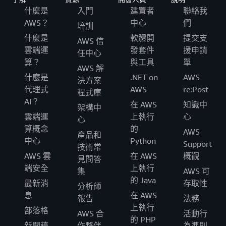
什麼是
入門
建置者
聯絡我
AWS？
中心
們
培訓
什麼是
軟體開
提交支
AWS 信
雲端運
發套件
援申請
任中心
算？
與工具
單
AWS 解
什麼是
.NET on
AWS
決方案
代理式
AWS
re:Post
程式庫
AI？
在 AWS
知識中
架構中
雲端運
上執行
心
心
算概念
的
AWS
產品和
中心
Python
Support
技術常
AWS 雲
在 AWS
概觀
見問答
端安全
上執行
集
AWS 可
的 Java
最新消
存取性
分析師
息
在 AWS
報告
法務
上執行
部落格
AWS 合
活動行
的 PHP
新聞稿
作夥伴
為準則