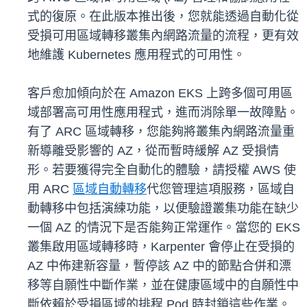
式的復原。在此版本推出後，您就能透過自動化從
受損可用區域轉移叢集內網路流量的流程，更有效
地維護 Kubernetes 應用程式的可用性。
客戶愈加傾向於在 Amazon EKS 上跨多個可用區
域部署高可用性應用程式，進而消除單一故障點。
有了 ARC 區域轉移，您能夠將叢集內網路流量重
新導離受影響的 AZ，從而暫時緩解 AZ 受損情
形。若要獲得完全自動化的體驗，請授權 AWS 使
用 ARC
區域自動轉移
代您管理這項服務，區域自
動轉移中包括演練功能，以便驗證叢集功能在缺少
一個 AZ 的情況下是否能夠正常運作。當您的 EKS
叢集啟用區域轉移時，Karpenter 會停止在受損的
AZ 中佈建新容量，暫停該 AZ 中的節點合併和漂
移等自願性中斷作業，並在健康區域中的自願性中
斷依賴於受損區域的排程 Pod 時封鎖這些作業。