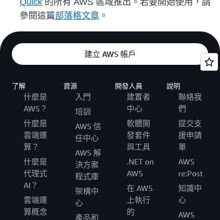
Quick
的所有 AWS 區域推出。若要開始使用，請
參閱這篇
部落格文章
。
建立 AWS 帳戶
了解
資源
開發人員
說明
什麼是
入門
建置者
聯絡我
AWS？
中心
們
培訓
什麼是
軟體開
提交支
AWS 信
雲端運
發套件
援申請
任中心
算？
與工具
單
AWS 解
什麼是
.NET on
AWS
決方案
代理式
AWS
re:Post
程式庫
AI？
在 AWS
知識中
架構中
雲端運
上執行
心
心
算概念
的
AWS
產品和