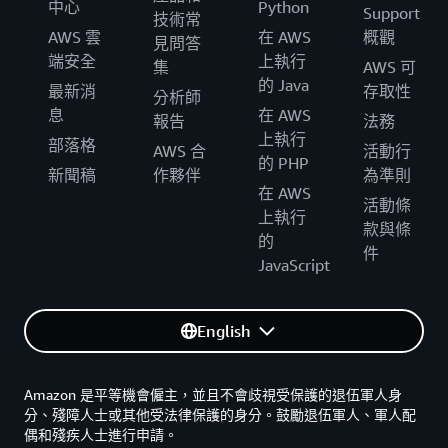
中心
Python
Support
技術常
AWS 雲
在 AWS
概觀
見問答
端安全
上執行
集
AWS 可
的 Java
最新消
存取性
分析師
息
在 AWS
報告
法務
上執行
部落格
AWS 合
活動行
的 PHP
新聞稿
作夥伴
為準則
在 AWS
活動條
上執行
款與條
的
件
JavaScript
English
Amazon 是平等機會僱主，並且不會歧視受保護的退伍軍人身
分、殘障人士或其他受法律保護的身分。鼓勵退伍軍人、軍人配
偶和殘疾人士進行申請。