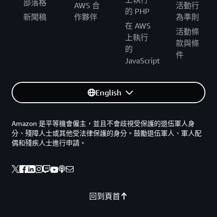
部落格
AWS 合
活動行
的 PHP
新聞稿
作夥伴
為準則
在 AWS
活動條
上執行
款與條
的
件
JavaScript
English
Amazon 是平等機會僱主，並且不會歧視受保護的退伍軍人身
分、殘障人士或其他受法律保護的身分。鼓勵退伍軍人、軍人配
偶和殘疾人士進行申請。
回到頁首