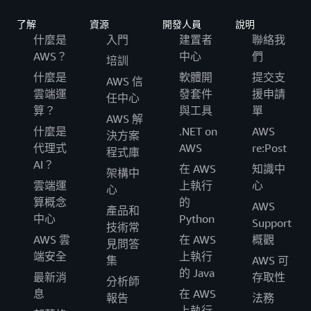
了解
資源
開發人員
說明
什麼是
入門
建置者
聯絡我
AWS？
中心
們
培訓
什麼是
軟體開
提交支
AWS 信
雲端運
發套件
援申請
任中心
算？
與工具
單
AWS 解
什麼是
.NET on
AWS
決方案
代理式
AWS
re:Post
程式庫
AI？
在 AWS
知識中
架構中
雲端運
上執行
心
心
算概念
的
AWS
產品和
中心
Python
Support
技術常
AWS 雲
在 AWS
概觀
見問答
端安全
上執行
集
AWS 可
的 Java
最新消
存取性
分析師
息
在 AWS
報告
法務
上執行