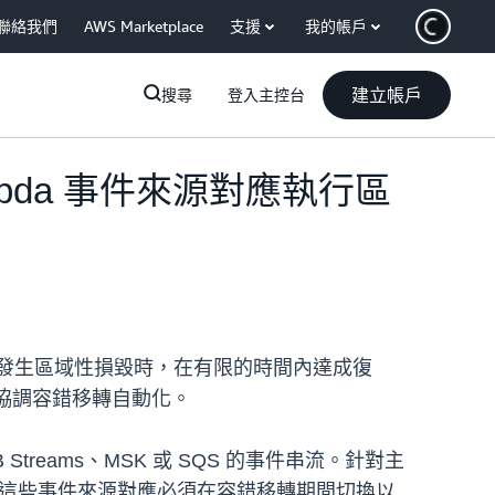
聯絡我們
AWS Marketplace
支援
我的帳戶
建立帳戶
搜尋
登入主控台
bda 事件來源對應執行區
以在發生區域性損毀時，在有限的時間內達成復
的協調容錯移轉自動化。
Streams、MSK 或 SQS 的事件串流。針對主
件。這些事件來源對應必須在容錯移轉期間切換以