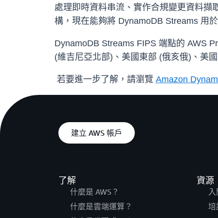
處理即時資料串流、實作合規變更資料擷取 (
構，現在能夠將 DynamoDB Streams
DynamoDB Streams FIPS 端點的 AWS
(維吉尼亞北部)、美國東部 (俄亥俄)、美國
若要進一步了解，請瀏覽
Amazon Dynamo
建立 AWS 帳戶
了解
資源
什麼是 AWS？
入
什麼是雲端運算？
培