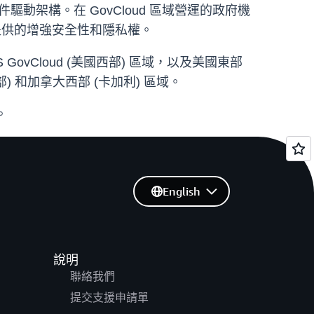
動架構。在 GovCloud 區域營運的政府機
nk 提供的增強安全性和隱私權。
和 AWS GovCloud (美國西部) 區域，以及美國東部
) 和加拿大西部 (卡加利) 區域。
。
English
說明
聯絡我們
提交支援申請單