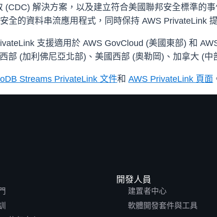
CDC) 解決方案，以及建立符合美國聯邦安全標準的事件驅
 用於安全的資料串流應用程式，同時保持 AWS PrivateLi
 PrivateLink 支援適用於 AWS GovCloud (美國東部) 
西部 (加利佛尼亞北部)、美國西部 (奧勒岡)、加拿大 (中部
DB Streams PrivateLink 文件
和
AWS PrivateLink 頁面
開發人員
門
建置者中心
訓
軟體開發套件與工具