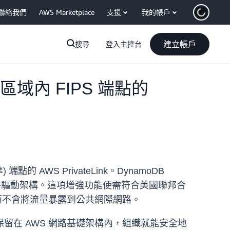
聯絡我們
AWS Marketplace
支援
我的帳戶
建立帳戶
搜尋
登入主控台
國) 區域內 FIPS 端點的
 端點的 AWS PrivateLink。DynamoDB
和事件驅動架構。這項增強功能使需符合美國聯邦合
連線，而不會將流量暴露到公共網際網路。
在 AWS 網路基礎架構內，組織就能安全地