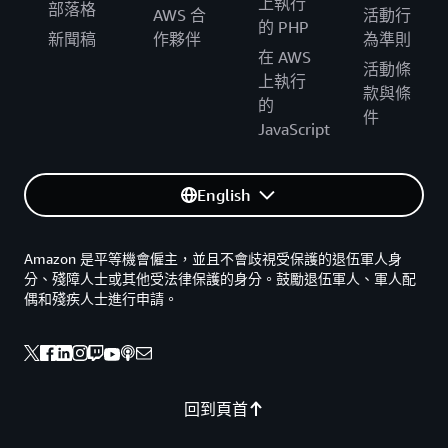
上執行
部落格
AWS 合
活動行
的 PHP
新聞稿
作夥伴
為準則
在 AWS
活動條
上執行
款與條
的
件
JavaScript
English
Amazon 是平等機會僱主，並且不會歧視受保護的退伍軍人身
分、殘障人士或其他受法律保護的身分。鼓勵退伍軍人、軍人配
偶和殘疾人士進行申請。
回到頁首