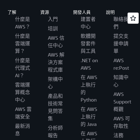
了解
資源
開發人員
說明
什麼是
入門
建置者
聯絡我
AWS？
中心
們
培訓
什麼是
軟體開
提交支
AWS 信
雲端運
發套件
援申請
任中心
算？
與工具
單
AWS 解
什麼是
.NET on
AWS
決方案
代理式
AWS
re:Post
程式庫
AI？
在 AWS
知識中
架構中
雲端運
上執行
心
心
算概念
的
AWS
產品和
中心
Python
Support
技術常
AWS 雲
在 AWS
概觀
見問答
端安全
上執行
集
AWS 可
的 Java
最新消
存取性
分析師
息
在 AWS
報告
法務