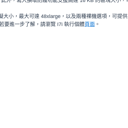
載。此外，寫入損壞防護功能支援高達 16 KB 的區塊大
小，最大可達 48xlarge，以及兩種裸機選項，可提供高達 1
BS) 頻寬。若要進一步了解，請瀏覽 I7i 執行個體
頁面
。