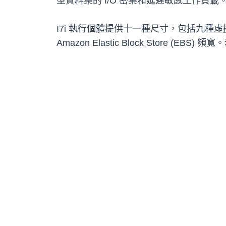
型資料集的 I/O 密集和延遲敏感工作負
I7i 執行個體提供十一種尺寸，包括九種虛擬大
Amazon Elastic Block Store (E