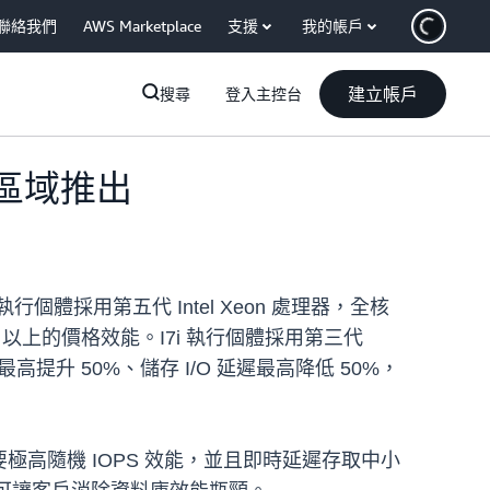
聯絡我們
AWS Marketplace
支援
我的帳戶
建立帳戶
搜尋
登入主控台
) 區域推出
執行個體採用第五代 Intel Xeon 處理器，全核
% 以上的價格效能。I7i 執行個體採用第三代
能最高提升 50%、儲存 I/O 延遲最高降低 50%，
需要極高隨機 IOPS 效能，並且即時延遲存取中小