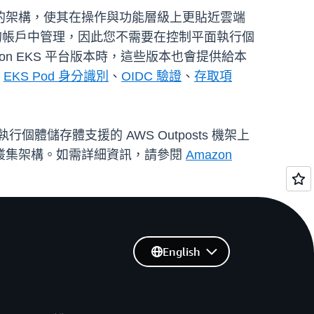
採用了更新的架構，使其在操作與功能層級上更貼近雲端
S 在服務擁有的帳戶中管理，因此您不需要在控制平面執行個
Amazon EKS 平台版本時，這些版本也會提供給本
、
EKS Pod 身分識別
、
OIDC 驗證
、
存取項
執行個體儲存體支援的 AWS Outposts 機架上
原始的本機叢集架構。如需詳細資訊，請參閱
Amazon
English