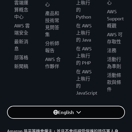
雲端運
上執行
心
心
算概念
的
AWS
產品和
中心
Python
Support
技術常
AWS 雲
在 AWS
概觀
見問答
端安全
上執行
集
AWS 可
的 Java
最新消
存取性
分析師
息
在 AWS
報告
法務
上執行
部落格
AWS 合
活動行
的 PHP
新聞稿
作夥伴
為準則
在 AWS
活動條
上執行
款與條
的
件
JavaScript
English
Amazon 是平等機會僱主，並且不會歧視受保護的退伍軍人身