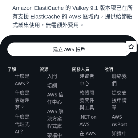
Amazon ElastiCache 的 Valkey 9.1 版本現已在所
有支援 ElastiCache 的 AWS 區域內，提供給節點
式叢集使用，無需額外費用。
建立 AWS 帳戶
了解
資源
開發人員
說明
什麼是
入門
建置者
聯絡我
AWS？
中心
們
培訓
什麼是
軟體開
提交支
AWS 信
雲端運
發套件
援申請
任中心
算？
與工具
單
AWS 解
什麼是
.NET on
AWS
決方案
代理式
AWS
re:Post
程式庫
AI？
在 AWS
知識中
架構中