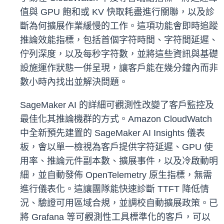
值與 GPU 飽和或 KV 快取耗盡進行關聯，以及診
斷為何擴展作業緩慢的工作。這項功能會即時追蹤
推論效能指標，包括首個字符時間、字符間延遲、
佇列深度，以及每秒字符數，並將這些資訊與基礎
設施運作狀態一併呈現，讓客戶能在幾分鐘內而非
數小時內找出並解決問題。
SageMaker AI 的詳細可觀測性改變了客戶監控及
最佳化其推論機群的方式。Amazon CloudWatch
中全新預先建置的 SageMaker AI Insights 儀表
板，會以單一檢視為客戶提供字符延遲、GPU 使
用率、推論元件副本數、擴展事件，以及冷啟動明
細，並自動發佈 OpenTelemetry 原生指標，無需
進行儀表化。這讓團隊能快速診斷 TTFT 降低情
況、驗證可用區域合規，並調校自動擴展政策。已
將 Grafana 等可觀測性工具標準化的客戶，可以