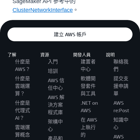
SageMaker API 參考中的
ClusterNetworkInterface
。
建立 AWS 帳戶
了解
資源
開發人員
說明
什麼是
入門
建置者
聯絡我
AWS？
中心
們
培訓
什麼是
軟體開
提交支
AWS 信
雲端運
發套件
援申請
任中心
算？
與工具
單
AWS 解
什麼是
.NET on
AWS
決方案
代理式
AWS
re:Post
程式庫
AI？
在 AWS
知識中
架構中
雲端運
上執行
心
心
算概念
的
AWS
產品和