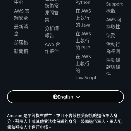
中心
Python
Support
技術常
AWS 雲
在 AWS
概觀
見問答
端安全
上執行
集
AWS 可
的 Java
最新消
存取性
分析師
息
在 AWS
報告
法務
上執行
部落格
AWS 合
活動行
的 PHP
新聞稿
作夥伴
為準則
在 AWS
活動條
上執行
款與條
的
件
JavaScript
English
Amazon 是平等機會僱主，並且不會歧視受保護的退伍軍人身
分、殘障人士或其他受法律保護的身分。鼓勵退伍軍人、軍人配
偶和殘疾人士進行申請。