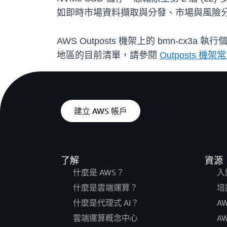
如即時市場資料擷取與分發、市場與風險分
AWS Outposts 機架上的 bmn-cx3
地區的目前清單，請參閱
Outposts 機
建立 AWS 帳戶
了解
資源
什麼是 AWS？
入
什麼是雲端運算？
培
什麼是代理式 AI？
A
雲端運算概念中心
A