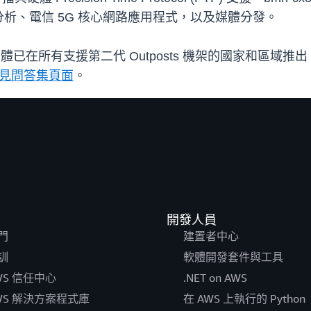
析、電信 5G 核心網路應用程式，以及媒體分發。
a 執行個體已在所有支援第二代 Outposts 機架的國家和區域推出
架常見問答集頁面
。
開發人員
門
建置者中心
訓
軟體開發套件與工具
WS 信任中心
.NET on AWS
WS 解決方案程式庫
在 AWS 上執行的 Python