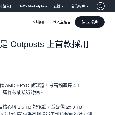
聯絡我們
AWS Marketplace
支援
我的帳戶
建立帳戶
搜尋
登入主控台
是 Outposts 上首款採用
 代 AMD EPYC 處理器，最高頻率達 4.1
網路頻寬，運作效能接近線速。
6 個核心與 1.5 TB 記憶體，並配備 2x 8 TB
援，bmn-cx3a 執行個體專為高輸送量工作負載而設計，例