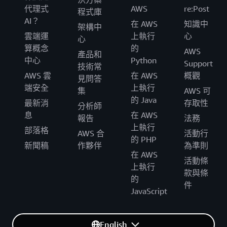
代理式
AWS
re:Post
程式庫
AI？
在 AWS
知識中
架構中
雲端運
上執行
心
心
算概念
的
AWS
產品和
中心
Python
Support
技術常
AWS 雲
在 AWS
概觀
見問答
端安全
上執行
集
AWS 可
的 Java
最新消
存取性
分析師
息
在 AWS
報告
法務
上執行
部落格
AWS 合
活動行
的 PHP
新聞稿
作夥伴
為準則
在 AWS
活動條
上執行
款與條
的
件
JavaScript
English