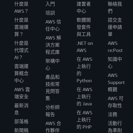
什麼是
入門
建置者
聯絡我
AWS？
中心
們
培訓
什麼是
軟體開
提交支
AWS 信
雲端運
發套件
援申請
任中心
算？
與工具
單
AWS 解
什麼是
.NET on
AWS
決方案
代理式
AWS
re:Post
程式庫
AI？
在 AWS
知識中
架構中
雲端運
上執行
心
心
算概念
的
AWS
產品和
中心
Python
Support
技術常
AWS 雲
在 AWS
概觀
見問答
端安全
上執行
集
AWS 可
的 Java
最新消
存取性
分析師
息
在 AWS
報告
法務
上執行
部落格
AWS 合
活動行
的 PHP
新聞稿
作夥伴
為準則