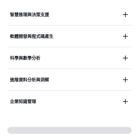
智慧推理與決策支援
利用可驗證結果並提供可解釋推理的 AI，將複雜的業
軟體開發與程式碼產生
務邏輯轉換為可執行的決策。透過系統性的問題解決
方法和詳細的需求分析，減少決策瓶頸。
透過跨多種程式設計語言的高品質程式碼產生功能，
科學與數學分析
加速開發週期。產生、分析複雜的程式碼並進行除
錯，同時繼續採用最佳實務和安全標準。依據對系統
解決複雜的數學問題、分析科學資料，並以極高的準
要求的上下文理解，建立詳細的技術文件和 API 規
進階資料分析與洞察
確度驗證研究方法。處理技術論文、推導方程式，並
範。
支援進階的科學運算任務，同時提供詳細的推理步驟
處理和分析大量結構化和非結構化資料，以擷取有意
說明。
企業知識管理
義的見解，尤其擅長數學建模和統計分析。產生綜合
報告，其中包含針對資料中的複雜關係的精密推理。
透過自動處理技術文件、程式碼庫和業務流程，建
立、維護並善用組織知識。將孤立的資訊轉換為可存
取的統一知識，讓其隨著組織的技術和作業需求而演