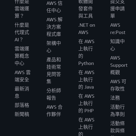
什麼是
軟體開
提交支
AWS 信
雲端運
發套件
援申請
任中心
算？
與工具
單
AWS 解
什麼是
.NET on
AWS
決方案
代理式
AWS
re:Post
程式庫
AI？
在 AWS
知識中
架構中
雲端運
上執行
心
心
算概念
的
AWS
產品和
中心
Python
Support
技術常
AWS 雲
在 AWS
概觀
見問答
端安全
上執行
集
AWS 可
的 Java
最新消
存取性
分析師
息
在 AWS
報告
法務
上執行
部落格
AWS 合
活動行
的 PHP
新聞稿
作夥伴
為準則
在 AWS
活動條
上執行
款與條
的