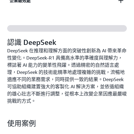
透過 Amazon Bedrock 的企業級安全架構，在生產環
企業級效能
境中負責任地部署 DeepSeek-R1。Amazon Bedrock
Guardrails 提供全面且可自訂的防護措施，可協助您
有效率地處理複雜的工作負載，同時在從開發到生產
過濾敏感資訊、強制執行安全政策，並確保符合組織
的整個過程中，於組織的 AI 應用程式中維持一致的
的政策，為關鍵任務應用程式和受規管的工作負載提
品質與回應能力。
供安全的基礎。
認識 DeepSeek
DeepSeek 在推理和理解方面的突破性創新為 AI 帶來革命
性變化。DeepSeek-R1 具備高水準的準確度與理解力，
標誌著 AI 能力的變革性飛躍。透過精密的自然語言處
理，DeepSeek 的技術能精準地處理複雜的挑戰，流暢地
適應不同的業務需求，同時提供一致的結果。DeepSeek
可協助組織建置強大的客製化 AI 解決方案，並依循組織
的雄心壯志不斷進行調整，從根本上改變企業因應最嚴峻
挑戰的方式。
使用案例