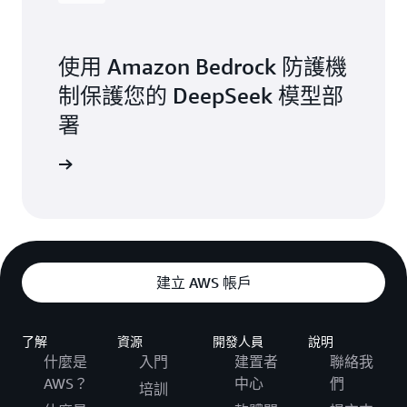
使用 Amazon Bedrock 防護機
制保護您的 DeepSeek 模型部
署
讀部落格
建立 AWS 帳戶
了解
資源
開發人員
說明
什麼是
入門
建置者
聯絡我
AWS？
中心
們
培訓