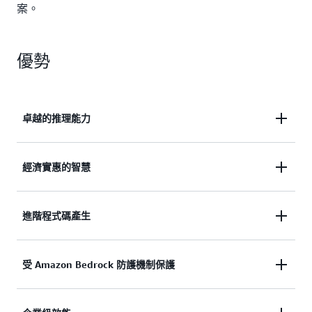
案。
優勢
卓越的推理能力
透過先進的上下文理解能力，以極高的準確度處理複
經濟實惠的智慧
雜的推理任務，在應對數學、科學和邏輯問題解決挑
戰時取得卓越的成果。
有效率地解鎖進階的 AI 推理功能，最大程度利用您
進階程式碼產生
的技術投資。
產生可生產的精確代碼，準確滿足程式設計需求並支
受 Amazon Bedrock 防護機制保護
援複雜的開發。