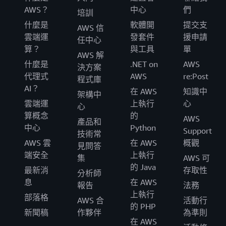
AWS？
中心
們
培訓
什麼是
軟體開
提交支
AWS 信
雲端運
發套件
援申請
任中心
算？
與工具
單
AWS 解
什麼是
.NET on
AWS
決方案
代理式
AWS
re:Post
程式庫
AI？
在 AWS
知識中
架構中
雲端運
上執行
心
心
算概念
的
AWS
產品和
中心
Python
Support
技術常
AWS 雲
在 AWS
概觀
見問答
端安全
上執行
集
AWS 可
的 Java
最新消
存取性
分析師
息
在 AWS
報告
法務
上執行
部落格
AWS 合
活動行
的 PHP
新聞稿
作夥伴
為準則
在 AWS