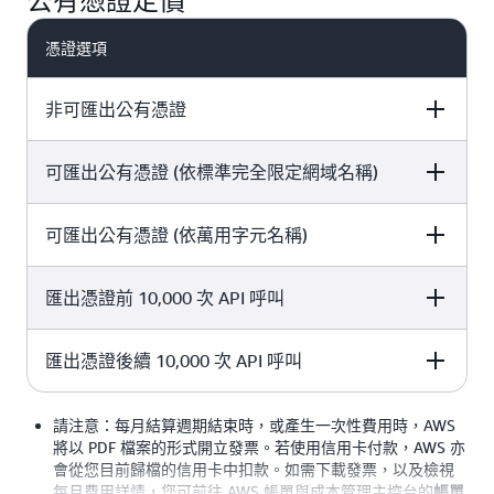
公有憑證定價
憑證選項
非可匯出公有憑證
可匯出公有憑證 (依標準完全限定網域名稱)
價格
可匯出公有憑證 (依萬用字元名稱)
價格
不需額外費用
匯出憑證前 10,000 次 API 呼叫
價格
7 USD (簽發時收取，續約時再收取)
匯出憑證後續 10,000 次 API 呼叫
價格
79 USD (簽發時收取，續約時再收取)
價格
請注意：每月結算週期結束時，或產生一次性費用時，AWS
0 USD (每個帳戶每月)
將以 PDF 檔案的形式開立發票。若使用信用卡付款，AWS 亦
會從您目前歸檔的信用卡中扣款。如需下載發票，以及檢視
每月費用詳情，您可前往 AWS 帳單與成本管理主控台的
帳單