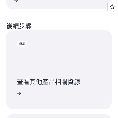
一步了解
叫
每個帳戶前 10,000 次
API 呼叫免費。後續每
export-certificate
10,000 次 API 呼叫，每次收費 0.50 USD。
後續步驟
針對每個帳戶每月 40,000 - 10,000 = 30,000 次 API 呼叫，這會
花費 3*(0.50 USD) = 1.50 USD。
資源
查看其他產品相關資源
資源頁面