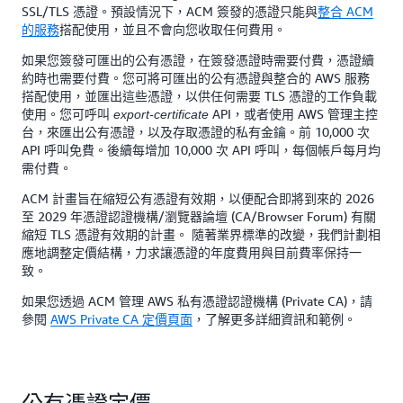
SSL/TLS 憑證。預設情況下，ACM 簽發的憑證只能與
整合 ACM
的服務
搭配使用，並且不會向您收取任何費用。
如果您簽發可匯出的公有憑證，在簽發憑證時需要付費，憑證續
約時也需要付費。您可將可匯出的公有憑證與整合的 AWS 服務
搭配使用，並匯出這些憑證，以供任何需要 TLS 憑證的工作負載
使用。您可呼叫
API，或者使用 AWS 管理主控
export-certificate
台，來匯出公有憑證，以及存取憑證的私有金鑰。前 10,000 次
API 呼叫免費。後續每增加 10,000 次 API 呼叫，每個帳戶每月均
需付費。
ACM 計畫旨在縮短公有憑證有效期，以便配合即將到來的 2026
至 2029 年憑證認證機構/瀏覽器論壇 (CA/Browser Forum) 有關
縮短 TLS 憑證有效期的計畫。 隨著業界標準的改變，我們計劃相
應地調整定價結構，力求讓憑證的年度費用與目前費率保持一
致。
如果您透過 ACM 管理 AWS 私有憑證認證機構 (Private CA)，請
參閱
AWS Private CA 定價頁面
，了解更多詳細資訊和範例。