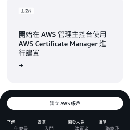
主控台
開始在 AWS 管理主控台使用
AWS Certificate Manager 進
行建置
進行建置
建立 AWS 帳戶
了解
資源
開發人員
說明
什麼是
入門
建置者
聯絡我