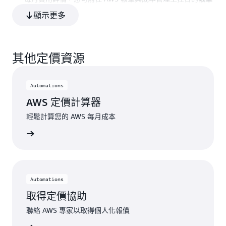
每 10,000 萬次 API 呼叫 0.50 USD (每個帳戶每月)
頁面
顯示更多
匯出 ACM 所簽發公有憑證的定價範例：
其他定價資源
憑證包含一個完全限定網域名稱 (FQDN)：example.com
範例 1：
簽發此可匯出公有憑證的費用為 1*(7 USD) = 7 USD。
Automations
AWS 定價計算器
憑證名稱包含一個萬用字元：*.example.com
範例 2：
輕鬆計算您的 AWS 每月成本
簽發此可匯出公有憑證的費用為 1*(79 USD) = 79 USD
一步了解
憑證名稱包含完全限定網域名稱 (FQDN) 與萬用字元：
範例 3：
example.com、*.example.com 和 example1.com
Automations
此憑證名稱包含兩個標準 FQDN 及一個萬用字元。簽發這些可匯
取得定價協助
出公有憑證的費用為 2*(7 USD) + 79 USD = 93 USD。
聯絡 AWS 專家以取得個人化報價
API 用量 – 每月發出 40,000 次 export-certificate API 呼
範例 4：