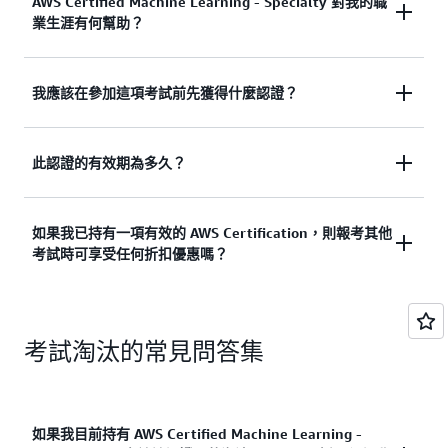
根據考試指南，此認證的理想考生應具有 2 年或以上
AWS Certified Machine Learning - Specialty 對我的職
業生涯有何幫助？
在 AWS 雲端中開發、執行 ML 或深度學習工作負載
及設計其架構的經驗。該認證適用於執行人工智慧
(AI) 和 ML 開發或擔任資料科學角色的個人。該考試
根據世界經濟論壇
2025 年未來就業報告
，對 AI 和
我應該在參加這項考試前先獲得什麼認證？
會驗證考生使用 AWS 雲端來針對特定業務問題設
ML 專家的需求預計將在 2030 年增長 80% 以上。此
計、建置、部署、最佳化、訓練、調整和維護 ML 解
認證可以協助您成為 AWS 雲端中雇主競相招攬的 ML
決方案的能力。
您不必先獲得任何特定認證便能準備參加此認證。但
此認證的有效期為多久？
人才。獲得認證的人員表示，由於獲得這項業界認可
是，在嘗試參加 AWS Certified Solutions Architect -
的認證，以及對技術 IT/雲端同事和客戶的信譽提
考生可在獲得專家級認證之前，先透過獲得 AWS 助
Associate 之前，候選人通常會獲得 AWS Certified
高，因此變得更有信心。專業人士可以展示在 AWS
理級和/或專業級認證來打下基礎。
瀏覽 AWS
此認證有效期為 3 年。在您的認證過期前，您可以參
如果我已持有一項有效的 AWS Certification，則報考其他
Solutions Architect - Associate、AWS Certified
上建置、訓練、調整和部署 ML 模型的專業知識。進
Certification 路徑
。
考試時可享受任何折扣優惠嗎？
加並通過最新版本的考試來進行重新認證。進一步了
Machine Learning Engineer - Associate 和/或 AWS
一步突顯利用 ML 解決方案，為您的客戶和企業創新
解
AWS Certification 的重新認證選項
。
Certified Data Engineer - Associate 認證。
的能力。
是。在取得一項 AWS Certification 以後，您可以在
考試淘汰的常見問答集
下一次參加 AWS Certification 考試時享受 50% 折
扣。您可以登入
AWS Certification 帳戶
並獲得此折
扣。
如果我目前持有 AWS Certified Machine Learning -