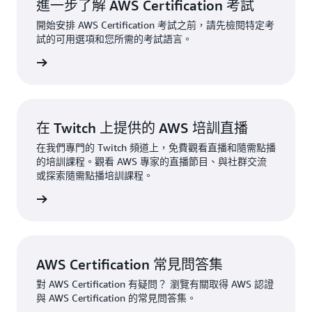
進一步了解 AWS Certification 考試
我們還提供有關機器學習的數位培訓。如需詳細資
開始安排 AWS Certification 考試之前，請先檢閱特定考
訊，請前往
AWS Skill Builder
。針對 AWS 合作夥
試的可用選項和您所需的考試語言。
伴，請在 AWS 合作夥伴網路入口網站
建立免費帳
所有考試
戶
，以存取 AWS 合作夥伴培訓。如需進一步了解，
請觀看
帳戶設定教學
。
在 Twitch 上提供的 AWS 培訓直播
在我們專門的 Twitch 頻道上，免費觀看直播和隨需點播
的培訓課程。觀看 AWS 專家的直播節目、與社群交流
或探索隨需點播培訓課程。
探索更多
AWS Certification 常見問答集
對 AWS Certification 有疑問？ 瀏覽有關取得 AWS 認證
與 AWS Certification 的常見問答集。