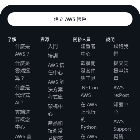
建立 AWS 帳戶
了解
資源
開發人員
說明
什麼是
入門
建置者
聯絡我
AWS？
中心
們
培訓
什麼是
軟體開
提交支
AWS 信
雲端運
發套件
援申請
任中心
算？
與工具
單
AWS 解
什麼是
.NET on
AWS
決方案
代理式
AWS
re:Post
程式庫
AI？
在 AWS
知識中
架構中
雲端運
上執行
心
心
算概念
的
AWS
產品和
中心
Python
Support
技術常
AWS 雲
在 AWS
概觀
見問答