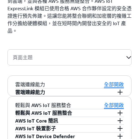
到雲端，並與各種 AWS 服務無縫整合。AWS IoT
ExpressLink 模組已使用合格 AWS 合作夥伴設定的安全憑
證進行預先佈建。這讓您能將整合聯網和加密層的複雜工
作分擔給硬體模組，並在短時間內開發出安全的 IoT 產
品。
頁面主題
雲端連線能力
全部開啟
雲端連線能力
AWS IoT ExpressLink 有助於將產品快速轉換為
輕鬆與 AWS IoT 服務整合
全部開啟
IoT 裝置，讓您能在您的應用程式上收集、存放並
輕鬆與 AWS IoT 服務整合
分析裝置資料。每個 AWS 合作夥伴模組均包含可
AWS IoT ExpressLink 有助於將產品快速轉換為
AWS IoT Core 簡訊
實作 AWS 規定的安全要求的軟體，讓您無需網路
IoT 裝置，讓您能在您的應用程式上收集、存放並
具有 AWS IoT ExpressLink 的裝置透過對 MQTT
AWS IoT 裝置影子
或加密方面的專業知識，便能安全地直接連接至
分析裝置資料。每個 AWS 合作夥伴模組均包含可
(發佈/訂閱) 通訊機制的原生支援與
AWS IoT 核心
使用 AWS IoT ExpressLink 的合作夥伴模組可以建
AWS IoT Device Defender
雲端。