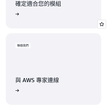
確定適合您的模組
用於密碼儲存和應用程式程式碼隔離的硬體信
任根。
ink 模組。
遵循安全迴歸測試套件。
聯絡我們
與 AWS 專家連線
時支援。