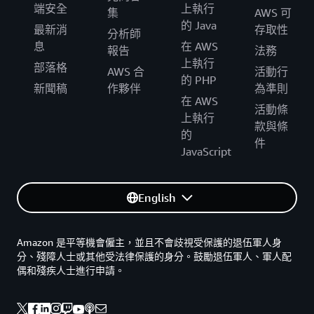
端安全
上執行
集
AWS 可
的 Java
最新消
存取性
分析師
息
在 AWS
報告
法務
上執行
部落格
AWS 合
活動行
的 PHP
新聞稿
作夥伴
為準則
在 AWS
活動條
上執行
款與條
的
件
JavaScript
English
Amazon 是平等機會僱主，並且不會歧視受保護的退伍軍人身
分、殘障人士或其他受法律保護的身分。鼓勵退伍軍人、軍人配
偶和殘疾人士進行申請。