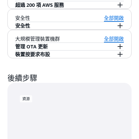
實作 AWS 規定的安全要求的軟體，讓您無需網路
建立雙向連線。MQTT 是一種佔用空間小且網路
立和更新
AWS 物聯網裝置陰影
文件。無論裝置目
採用 AWS IoT ExpressLink 的合作夥伴模組可以連
超過 200 項 AWS 服務
或加密方面的專業知識，便能安全地直接連接至
頻寬需求非常少的輕量型通訊協定，可讓資源受
前是否已連接，裝置影子均會將該裝置狀態通訊
線至 AWS IoT Device Defender 服務，報告許多有
輕鬆將您的裝置連接到 AWS 服務，例如 Amazon
安全性
全部開啟
雲端。
限的微型控制器裝置進行高效通訊。只需傳送
傳送給應用程式和其他服務，如此一來您便可以
助於偵測異常狀況和產生警報的裝置指標。支援
Simple Storage Service (Amazon S3)、Amazon
安全性
「連接」、「傳送」和「訂閱」這樣的簡單 AWS
隨時查看和修改裝置狀態。支援技術規範 v1.1 的
技術規範 v1.1 的模組可以簡單設定一時間區段參
Elastic Compute Cloud (Amazon EC2)、AWS IoT
IoT ExpressLink 命令，您的裝置便能立即開始與
模組可以使用更新的命令集來簡化存取命名或未
數，確保以所需的速率收集多個模組指標並自動
Core、AWS IoT SiteWise 和 Amazon
AWS IoT ExpressLink 模組提供了裝置到雲端連線
大規模管理裝置機群
全部開啟
雲端通訊。
命名的影子，擷取或更新整個文件，或在更新任
傳送至 AWS IoT Device Defender 服務。
SageMaker，以輕鬆實作端對端雲端連線解決方
能力和安全性的最佳實務，因為製造合作夥伴納
管理 OTA 更新
何部分時接收自動通知。
案。
入了 AWS 規定的安全要求，旨在幫助保護裝置免
有了 AWS IoT ExpressLink，您可以輕鬆地從
AWS
裝置按要求布設
受遠端攻擊並幫助實現與 AWS 雲端的安全連線。
IoT 裝
置管理主控台對模組和主機處理器進行無線
按要求布設流程使客戶 (例如原始設備製造商
其中包括以下佈建和安全程序：
(OTA) 更新。然後，您便可遠端部署安全更新、錯
(OEM)) 能夠更輕鬆、更靈活地將物理裝置與其
誤修正以及新韌體更新，從而新增功能並確保裝
後續步驟
AWS IoT 帳戶中的事物相關聯。採用按要求布設
具有唯一裝置 ID 的加密簽署憑證。
置機群始終保持在最新狀態。
功能，由 AWS IoT ExpressLink 提供支援的每個模
基於硬體信任根的加密安全啟動。
組都會自動連線至中級 AWS 暫存帳戶端點。在稍
後階段，當終端使用者註冊成品時，會自動移動
資源
加密保護的空中韌體更新。
至 OEM 的端點。這為端點選擇提供了更大的靈活
無線網路連線的 Transport Layer Security (TLS
性，並有助於簡化 IoT 裝置的製造流程。此實作也
v1.2 或更新版本) 加密。
移除了 OEM 與供應鏈中的任何其他方 (例如裝置
加密儲存在模組上的所有敏感資料，包括傳輸
合約製造商) 共享機密 (憑證) 的需求，從而幫助其
中和靜態資料。
減少暴露於第三方安全漏洞的風險。