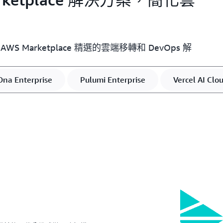
Marketplace 精選的雲端移轉和 DevOps 解
Ona Enterprise
Pulumi Enterprise
Vercel AI Clo