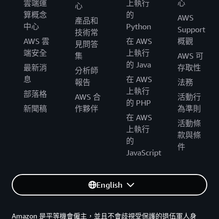
雲端運
上執行
心
心
算概念
的
AWS
產品和
中心
Python
Support
技術常
AWS 雲
在 AWS
概觀
見問答
端安全
上執行
集
AWS 可
的 Java
最新消
存取性
分析師
息
在 AWS
報告
法務
上執行
部落格
AWS 合
活動行
的 PHP
新聞稿
作夥伴
為準則
在 AWS
活動條
上執行
款與條
的
件
JavaScript
English
Amazon 是平等機會僱主，並且不會歧視受保護的退伍軍人身