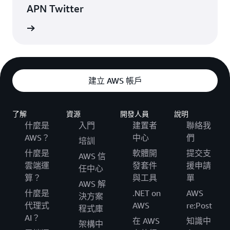
APN Twitter
一步了解
建立 AWS 帳戶
了解
資源
開發人員
說明
什麼是
入門
建置者
聯絡我
AWS？
中心
們
培訓
什麼是
軟體開
提交支
AWS 信
雲端運
發套件
援申請
任中心
算？
與工具
單
AWS 解
什麼是
.NET on
AWS
決方案
代理式
AWS
re:Post
程式庫
AI？
在 AWS
知識中
架構中