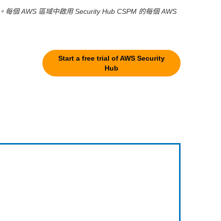
個 AWS 區域中啟用 Security Hub CSPM 的每個 AWS
Start a free trial of AWS Security
Hub