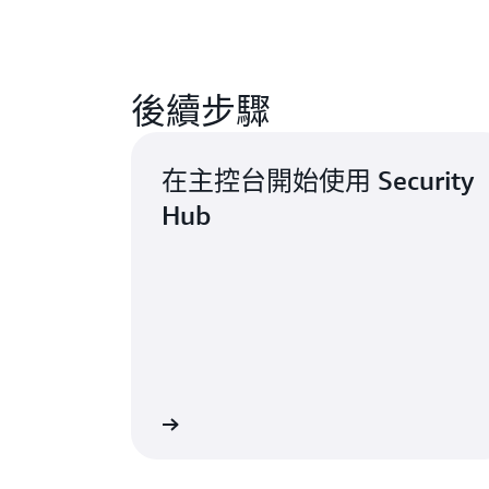
5
30 個自動化規則，各有 5 個條件
50,000 次調查結果擷取
後續步驟
每月總費用
(
在主控台開始使用 Security
Hub
50 個自動化規則，各有 5 個條件
每月總費用
登入主控台
前