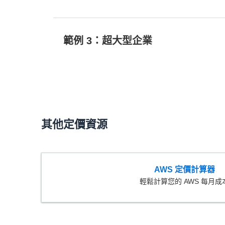
範例 3：超大型企業
250 次安全檢查
5,000 次調查結果擷取
500 次安全檢查
其他定價資源
1
10 個自動化規則，各有 5 個條件
AWS 定價計算器
10,000 次調查結果擷取
1,000 次安全檢查
輕鬆計算您的 AWS 每月成
每月總費用