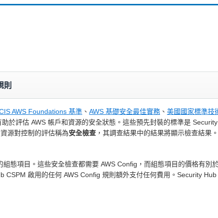
規則
CIS AWS Foundations 基準
、
AWS 基礎安全最佳實務
、
美國國家標準技術研究
評估 AWS 帳戶和資源的安全狀態。這些預先封裝的標準是 Security
 資源對控制的評估稱為
安全檢查
，其調查結果中的結果將顯示檢查結果
ig 記錄的組態項目。這些安全檢查都需要 AWS Config，而組態項目的價格有別於 S
 Hub CSPM 啟用的任何 AWS Config 規則額外支付任何費用。Security Hub