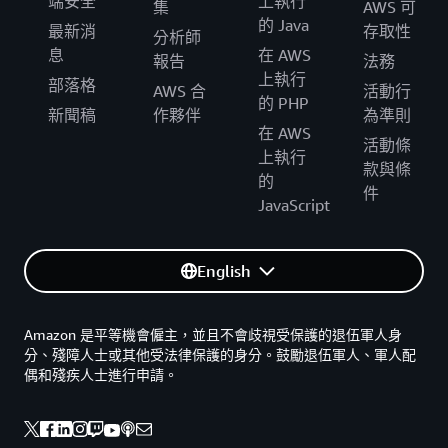
端安全
上執行
集
AWS 可
的 Java
最新消
存取性
分析師
息
在 AWS
報告
法務
上執行
部落格
AWS 合
活動行
的 PHP
新聞稿
作夥伴
為準則
在 AWS
活動條
上執行
款與條
的
件
JavaScript
English
Amazon 是平等機會僱主，並且不會歧視受保護的退伍軍人身
分、殘障人士或其他受法律保護的身分。鼓勵退伍軍人、軍人配
偶和殘疾人士進行申請。