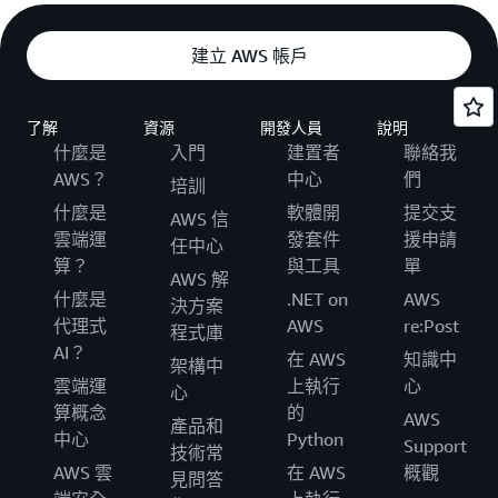
建立 AWS 帳戶
了解
資源
開發人員
說明
什麼是
入門
建置者
聯絡我
AWS？
中心
們
培訓
什麼是
軟體開
提交支
AWS 信
雲端運
發套件
援申請
任中心
算？
與工具
單
AWS 解
什麼是
.NET on
AWS
決方案
代理式
AWS
re:Post
程式庫
AI？
在 AWS
知識中
架構中
雲端運
上執行
心
心
算概念
的
AWS
產品和
中心
Python
Support
技術常
AWS 雲
在 AWS
概觀
見問答