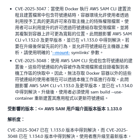
CVE-2025-3047：當使用 Docker 執行 AWS SAM CLI 建置流
程且建置檔案中包含符號連結時，容器環境允許使用者透過
利用授予工具的更高許可來存取主機上的特殊權限檔案。使
用者可以利用提升的許可透過符號連結存取受限檔案，並將
其複製到容器上許可更為寬鬆的位置。此問題影響 AWS SAM
CLI v1.132.0 及更早版本，並已在 v1.133.0 中得到解決。若
要在升級後保留先前的行為，並允許符號連結在主機器上解
析，請使用明確的 '
--mount-
symlinks' 參數。
CVE-2025-3048：使用 AWS SAM CLI 完成包含符號連結的建
置後，這些符號連結的內容被作為常規檔案或目錄複製到本
機工作區的快取中。因此，無法存取 Docker 容器以外的這些
符號連結的使用者現在可以透過本機工作區進行存取。此問
題影響 AWS SAM CLI v1.133.0 及更早版本，並已在 v1.134.0
中得到解決。升級後，使用者必須使用 sam build --use-
container 重新建置其應用程式以更新符號連結。
受影響的版本：<= AWS SAM 用戶端介面版本版本 1.133.0
解析度：
CVE-2025-3047 已在 1.133.0 版本中得到解決，而 CVE-2025-
3048 已在 1.134.0 版本中得到解決。使用者應升級至最新版本，