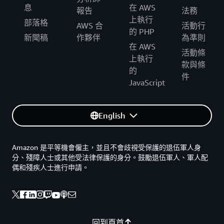
息
在 AWS
報告
法務
上執行
部落格
AWS 合
活動行
的 PHP
新聞稿
作夥伴
為準則
在 AWS
活動條
上執行
款與條
的
件
JavaScript
English
Amazon 是平等機會僱主，並且不會歧視受保護的退伍軍人身
分、殘障人士或其他受法律保護的身分。鼓勵退伍軍人、軍人配
偶和殘疾人士進行申請。
回到頁首