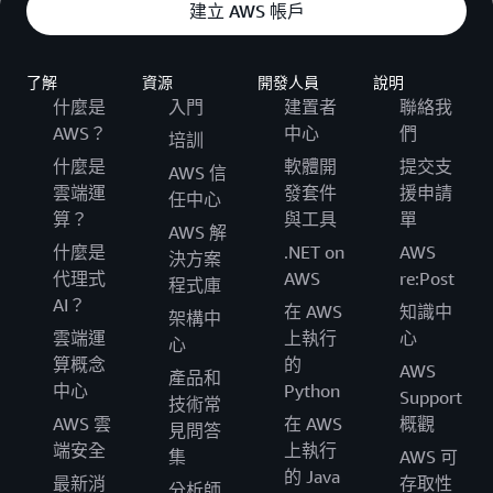
建立 AWS 帳戶
了解
資源
開發人員
說明
什麼是
入門
建置者
聯絡我
AWS？
中心
們
培訓
什麼是
軟體開
提交支
AWS 信
雲端運
發套件
援申請
任中心
算？
與工具
單
AWS 解
什麼是
.NET on
AWS
決方案
代理式
AWS
re:Post
程式庫
AI？
在 AWS
知識中
架構中
雲端運
上執行
心
心
算概念
的
AWS
產品和
中心
Python
Support
技術常
AWS 雲
在 AWS
概觀
見問答
端安全
上執行
集
AWS 可
的 Java
最新消
存取性
分析師