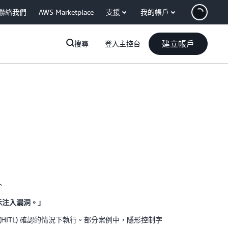
聯絡我們
AWS Marketplace
支援
我的帳戶
建立帳戶
搜尋
登入主控台
。
形提示注入漏洞。」
(HITL) 確認的情況下執行。部分案例中，隱形控制字