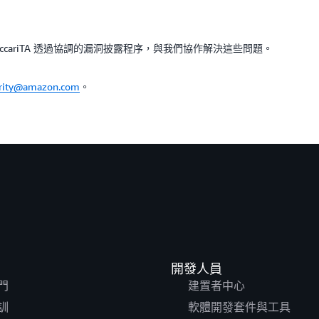
er 與 MaccariTA 透過協調的漏洞披露程序，與我們協作解決這些問題。
urity@amazon.com
。
開發人員
門
建置者中心
訓
軟體開發套件與工具