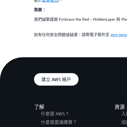
致謝：
我們誠摯感謝 Embrace the Red、HiddenLay
如有任何安全問題或疑慮，請寄電子郵件至
aws-sec
建立 AWS 帳戶
了解
資源
什麼是 AWS？
入
什麼是雲端運算？
培