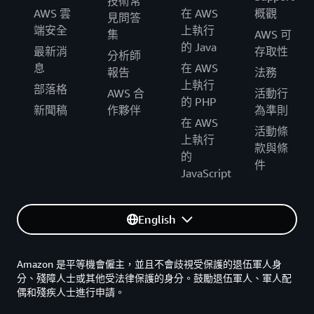
技術常
AWS 雲
在 AWS
概觀
見問答
端安全
上執行
集
AWS 可
的 Java
最新消
存取性
分析師
息
在 AWS
報告
法務
上執行
部落格
AWS 合
活動行
的 PHP
新聞稿
作夥伴
為準則
在 AWS
活動條
上執行
款與條
的
件
JavaScript
English
Amazon 是平等機會僱主，並且不會歧視受保護的退伍軍人身
分、殘障人士或其他受法律保護的身分。鼓勵退伍軍人、軍人配
偶和殘疾人士進行申請。