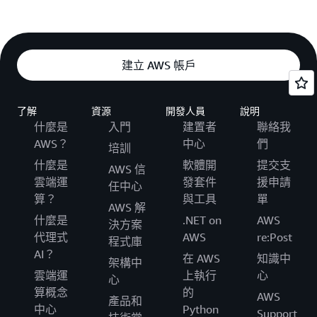
建立 AWS 帳戶
了解
資源
開發人員
說明
什麼是
入門
建置者
聯絡我
AWS？
中心
們
培訓
什麼是
軟體開
提交支
AWS 信
雲端運
發套件
援申請
任中心
算？
與工具
單
AWS 解
什麼是
.NET on
AWS
決方案
代理式
AWS
re:Post
程式庫
AI？
在 AWS
知識中
架構中
雲端運
上執行
心
心
算概念
的
AWS
產品和
中心
Python
Support