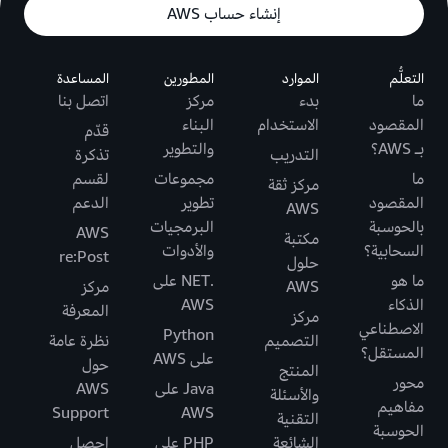
إنشاء حساب AWS
التعلُّم
الموارد
المطورين
المساعدة
ما
بدء
مركز
اتصل بنا
المقصود
الاستخدام
البناء
قدّم
بـ AWS؟
والتطوير
التدريب
تذكرة
ما
مجموعات
لقسم
مركز ثقة
المقصود
تطوير
الدعم
AWS
بالحوسبة
البرمجيات
AWS
مكتبة
السحابية؟
والأدوات
re:Post
حلول
ما هو
.NET على
AWS
مركز
الذكاء
AWS
المعرفة
مركز
الاصطناعي
Python
التصميم
نظرة عامة
المستقل؟
على AWS
حول
المنتج
محور
Java على
AWS
والأسئلة
مفاهيم
Support
AWS
التقنية
الحوسبة
الشائعة
PHP على
احصل