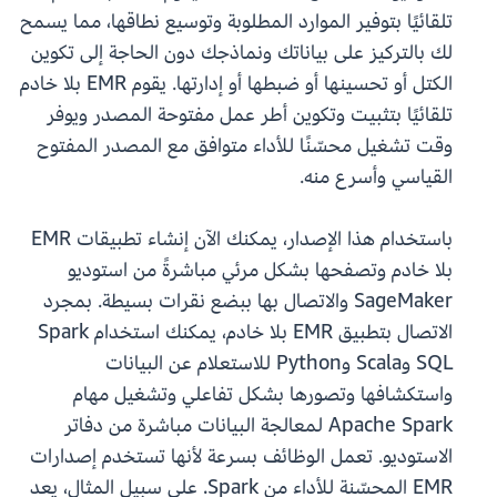
تلقائيًا بتوفير الموارد المطلوبة وتوسيع نطاقها، مما يسمح
لك بالتركيز على بياناتك ونماذجك دون الحاجة إلى تكوين
الكتل أو تحسينها أو ضبطها أو إدارتها. يقوم EMR بلا خادم
تلقائيًا بتثبيت وتكوين أطر عمل مفتوحة المصدر ويوفر
وقت تشغيل محسّنًا للأداء متوافق مع المصدر المفتوح
القياسي وأسرع منه.
باستخدام هذا الإصدار، يمكنك الآن إنشاء تطبيقات EMR
بلا خادم وتصفحها بشكل مرئي مباشرةً من استوديو
SageMaker والاتصال بها ببضع نقرات بسيطة. بمجرد
الاتصال بتطبيق EMR بلا خادم، يمكنك استخدام Spark
SQL وScala وPython للاستعلام عن البيانات
واستكشافها وتصورها بشكل تفاعلي وتشغيل مهام
Apache Spark لمعالجة البيانات مباشرة من دفاتر
الاستوديو. تعمل الوظائف بسرعة لأنها تستخدم إصدارات
EMR المحسّنة للأداء من Spark. على سبيل المثال، يعد