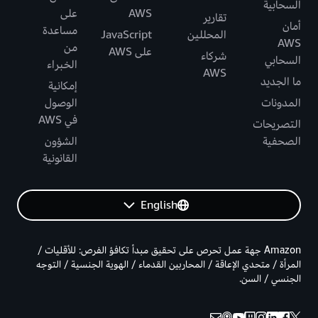
السحابية
AWS
على
تقارير
أمان
مساعدة
المحللين
JavaScript
AWS
من
على AWS
شركاء
السحابي
الخبراء
AWS
ما الجديد
إمكانية
المدونات
الوصول
في AWS
التصريحات
الصحفية
الشؤون
القانونية
English
Amazon جهة عمل تحرص على تحقيق مبدأ تكافؤ الفرص: للأقليات /
المرأة / متحدي الإعاقة / المحاربين القدماء / الهوية الجنسية / التوجه
الجنسي / السن.