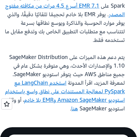
Spark على
EMR 7.1 أسرع 4.5 مرات من مكافئه مفتوح
المصدر
. يوفر EMR بلا خادم تحجيمًا تلقائيًا دقيقًا، والذي
يوفر موارد الحوسبة والذاكرة ويوسع نطاقها بسرعة
لتتناسب مع متطلبات التطبيق الخاص بك وتدفع مقابل ما
تستخدمه فقط.
يتم دعم هذه الميزات على SageMaker Distribution
1.10 والإصدارات الأحدث، وهي متوفرة بشكل عام في
جميع مناطق AWS حيث يتوفر استوديو SageMaker.
لمعرفة المزيد، اقرأ المدونة
استخدم LangChain مع
PySpark لمعالجة المستندات على نطاق واسع باستخدام
استوديو Amazon SageMaker وEMR بلا خادم
، أو وثائق
استوديو SageMaker
هنا
.