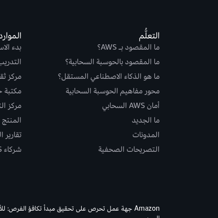
التعلُّم
الموارد
ما المقصود بـ AWS؟
بدء الا
ما المقصود بالحوسبة السحابية؟
التدريب
ما هو الذكاء الاصطناعي المستقل؟
مركز ثقة S
محور مفاهيم الحوسبة السحابية
مكتبة حلو
أمان AWS السحابي
مركز ال
ما الجديد
المنتج و
المدونات
تقارير ا
التصريحات الصحفية
شركاء AWS
Amazon جهة عمل تحرص على تحقيق مبدأ تكافؤ الفرص: لل