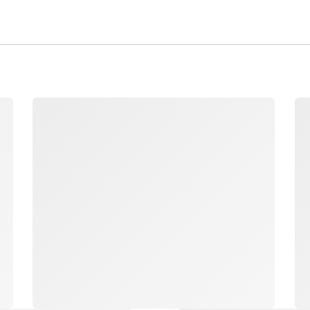
جار التحميل
جار 