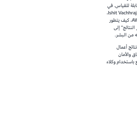
بلة للقياس. في
كتاب The Leader’s Guide to Agentic AI، يشرح Ishit Vachhrajani،
الذي يشغل منصب Executive in Residence لدى AWS، كيف يتطور
لنتائج" إلى
ه من البشر.
 نتائج أعمال
 والأمان
استخدام وكلاء