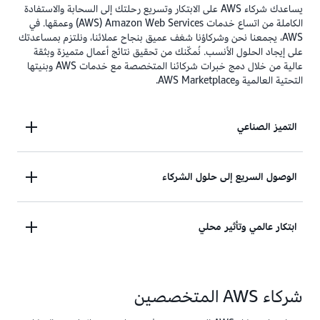
يساعدك شركاء AWS على الابتكار وتسريع رحلتك إلى السحابة والاستفادة
الكاملة من اتساع خدمات Amazon Web Services‏ (AWS) وعمقها. في
AWS، يجمعنا نحن وشركاؤنا شغف عميق بنجاح عملائنا، ونلتزم بمساعدتك
على إيجاد الحلول الأنسب. نُمكّنك من تحقيق نتائج أعمال متميزة وبثقة
عالية من خلال دمج خبرات شركائنا المتخصصة مع خدمات AWS وبنيتها
التحتية العالمية وAWS Marketplace.
التميز الصناعي
تمتلك AWS أكثر من 120 تخصصًا للشركاء تغطي
الوصول السريع إلى حلول الشركاء
قطاعات متعددة، من بينها الرعاية الصحية، والسيارات،
وعلوم الحياة، والخدمات المالية، وما يتخطى ذلك. تجمع
تقدم AWS Marketplace آلاف المنتجات والخدمات
ابتكار عالمي وتأثير محلي
شبكة شركائنا المتخصصين في مختلف القطاعات بين
المتميزة من شركاء AWS لتلبية الاحتياجات التجارية
الخبرة العميقة في المجال والابتكار التقني لتحقيق نتائج
الحيوية، بما فيها منتجات الأمن التي تُسرِّع الكشف عن
ملموسة.
من خلال شبكة واسعة من شركاء AWS تغطي 198 دولة،
الاحتيال، وأدوات DevOps التي تُقلِّص دورات التطوير،
شركاء AWS المتخصصين
نعمل على تحويل الأعمال في كل قارة. من الشركات
والحلول الصحية التي ترفع جودة رعاية المرضى.
معًا، نرافق المؤسسات في كل مرحلة من مراحل رحلتها
الناشئة الرائدة إلى الشركات الصغيرة والمؤسسات