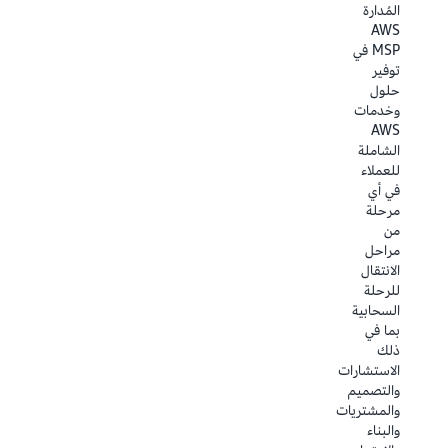
المُدارة
بخبرة
Service
AWS
عملاء
Ready
MSP في
مثبتة
في تقديم
توفير
ويتخصصون
خدمات
حلول
في بناء
AWS
وخدمات
البرامج أو
للعملاء أو
AWS
تقديم
لديهم
الشاملة
الخدمات
منتجات
للعملاء
عبر
برمجية
في أي
الصناعات
معتمدة
مرحلة
وحالات
تعمل مع
من
الاستخدام
خدمات
مراحل
وأعباء
AWS.
الانتقال
العمل.
للرحلة
ابحث عن
السحابية
ابحث عن
شريك
بما في
شركاء
خدمات
ذلك
كفاءات
AWS
الاستشارات
AWS
أدناه.
والتصميم
أدناه.
التصفية
والمشتريات
التصفية
حسب
والبناء
حسب
المجال