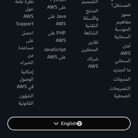
التصميم
نظرة عامة
المستقل؟
على AWS
حول
المنتج
محور
Java على
AWS
والأسئلة
مفاهيم
Support
AWS
التقنية
الحوسبة
الشائعة
PHP على
احصل
السحابية
AWS
على
تقارير
أمان
مساعدة
المحللين
JavaScript
AWS
من
على AWS
شركاء
السحابي
الخبراء
AWS
ما الجديد
إمكانية
المدونات
الوصول
في AWS
التصريحات
الصحفية
الشؤون
القانونية
English