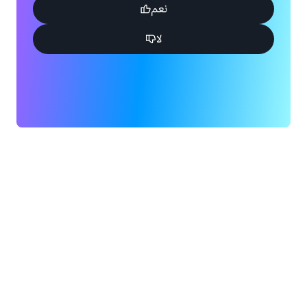
نعم
لا