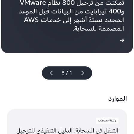
تمكنت من ترحيل 800 نظام VMware 
و400 تيرابايت من البيانات قبل الموعد 
المحدد بستة أشهر إلى خدمات AWS 
المصممة للسحابة.
لحالة
1 / 5
الموارد
وثيقة معلومات
التنقل في السحابة: الدليل التنفيذي للترحيل