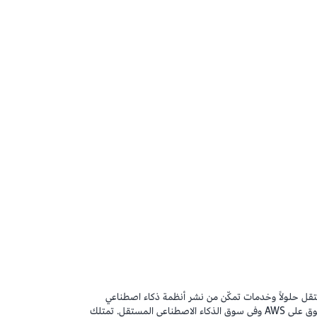
نهم من إنشاء وإطلاق تطبيقات تحويلية عبر
ستقل حلولاً وخدمات تمكّن من نشر أنظمة ذكاء اصطناعي
مستقل بدرجة إنتاجية بشكل آمن وموثوق على AWS وفي سوق الذكاء الاصطناعي المستقل. تمتلك