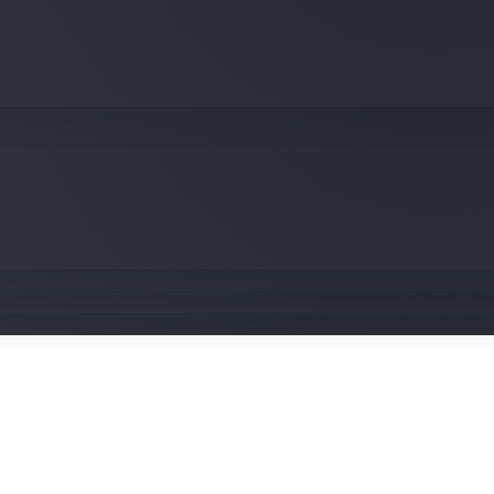
تُعيد Southwest Airlines ابتكار تجربة العملاء عبر التعاون مع
حدث Novo Nordisk تحولاً في اكتشاف الأدوية عبر الذكاء
إحداث تحول جذري في الذكاء الاصطناعي المُولِّد باستخدام Writer
Ant وAWS.
SimpliSafe®: الارتقاء بالأمن الاستباقي بالاعتماد على Loka