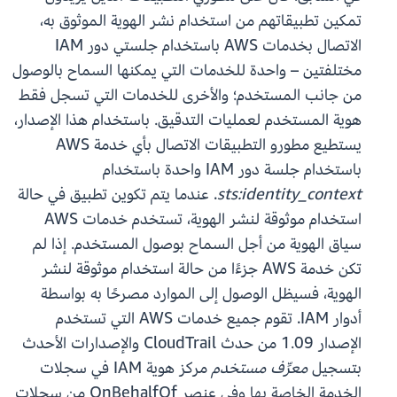
تمكين تطبيقاتهم من استخدام نشر الهوية الموثوق به،
الاتصال بخدمات AWS باستخدام جلستي دور IAM
مختلفتين – واحدة للخدمات التي يمكنها السماح بالوصول
من جانب المستخدم؛ والأخرى للخدمات التي تسجل فقط
هوية المستخدم لعمليات التدقيق. باستخدام هذا الإصدار،
يستطيع مطورو التطبيقات الاتصال بأي خدمة AWS
باستخدام جلسة دور IAM واحدة باستخدام
sts:identity_context
. عندما يتم تكوين تطبيق في حالة
استخدام موثوقة لنشر الهوية، تستخدم خدمات AWS
سياق الهوية من أجل السماح بوصول المستخدم. إذا لم
تكن خدمة AWS جزءًا من حالة استخدام موثوقة لنشر
الهوية، فسيظل الوصول إلى الموارد مصرحًا به بواسطة
أدوار IAM. تقوم جميع خدمات AWS التي تستخدم
الإصدار 1.09 من حدث CloudTrail والإصدارات الأحدث
بتسجيل
معرِّف مستخدم
مركز هوية IAM في سجلات
الخدمة الخاصة بها وفي عنصر OnBehalfOf من سجلات