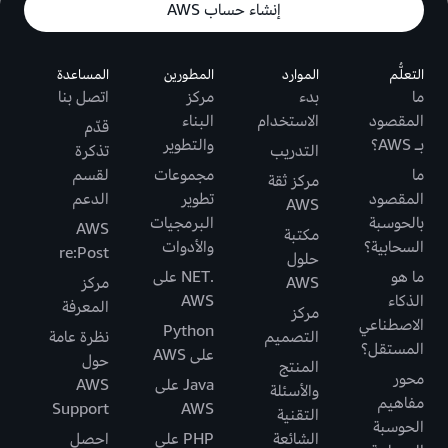
إنشاء حساب AWS
التعلُّم
الموارد
المطورين
المساعدة
ما
بدء
مركز
اتصل بنا
المقصود
الاستخدام
البناء
قدّم
بـ AWS؟
والتطوير
التدريب
تذكرة
ما
مجموعات
لقسم
مركز ثقة
المقصود
تطوير
الدعم
AWS
بالحوسبة
البرمجيات
AWS
مكتبة
السحابية؟
والأدوات
re:Post
حلول
ما هو
.NET على
AWS
مركز
الذكاء
AWS
المعرفة
مركز
الاصطناعي
Python
التصميم
نظرة عامة
المستقل؟
على AWS
حول
المنتج
محور
Java على
AWS
والأسئلة
مفاهيم
Support
AWS
التقنية
الحوسبة
الشائعة
PHP على
احصل