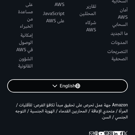
السحابية
AWS
على
تقارير
أمان
مساعدة
المحللين
JavaScript
AWS
من
على AWS
شركاء
السحابي
الخبراء
AWS
ما الجديد
إمكانية
المدونات
الوصول
في AWS
التصريحات
الصحفية
الشؤون
القانونية
English
Amazon جهة عمل تحرص على تحقيق مبدأ تكافؤ الفرص: للأقليات /
المرأة / متحدي الإعاقة / المحاربين القدماء / الهوية الجنسية / التوجه
الجنسي / السن.