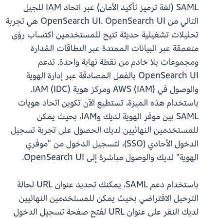
SAML (لغة ترميز تأكيد الأمان) عبر اتحاد IAM للجيل
التالي من OpenSearch UI. OpenSearch UI هي تجربة
تحليلات تشغيلية حديثة تتيح للمستخدمين اكتساب رؤى
متعمقة عبر البيانات الممتدة عبر النطاقات المُدارة
ومجموعات بلا خادم من نقطة نهاية واحدة. تدعم
OpenSearch UI بالفعل المصادقة عبر إدارة الهوية
والوصول في AWS (IAM) ومركز هوية IAM (IDC).
باستخدام هذه الميزة، تستطيع الآن تكوين اتحاد هويات
SAML بين موفر الهوية لديك وIAM، بحيث يمكن
للمستخدمين النهائيين لديك الحصول على تجربة تسجيل
الدخول الأحادي (SSO)، لتسجيل الدخول من "موفري
الهوية" لديك والوصول مباشرة إلى OpenSearch UI.
باستخدام دعم SAML، يمكنك تحديد عنوان URL لحالة
الترحيل الافتراضي بحيث يمكن للمستخدمين النهائيين
لديك النقر على عنوان URL لفتح صفحة تسجيل الدخول