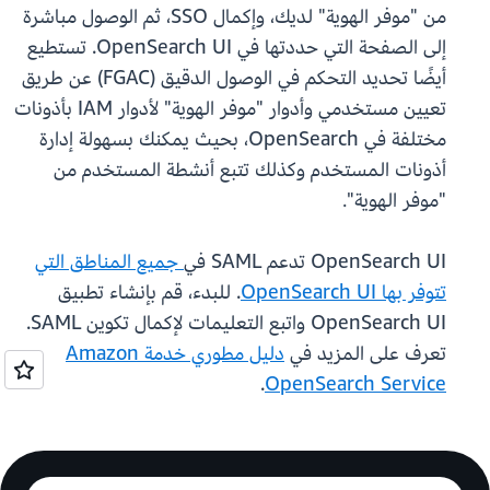
من "موفر الهوية" لديك، وإكمال SSO، ثم الوصول مباشرة
إلى الصفحة التي حددتها في OpenSearch UI. تستطيع
أيضًا تحديد التحكم في الوصول الدقيق (FGAC) عن طريق
تعيين مستخدمي وأدوار "موفر الهوية" لأدوار IAM بأذونات
مختلفة في OpenSearch، بحيث يمكنك بسهولة إدارة
أذونات المستخدم وكذلك تتبع أنشطة المستخدم من
"موفر الهوية".
OpenSearch UI تدعم SAML في
جميع المناطق التي
تتوفر بها OpenSearch UI
. للبدء، قم بإنشاء تطبيق
OpenSearch UI واتبع التعليمات لإكمال تكوين SAML.
تعرف على المزيد في
دليل مطوري خدمة Amazon
.
OpenSearch Service