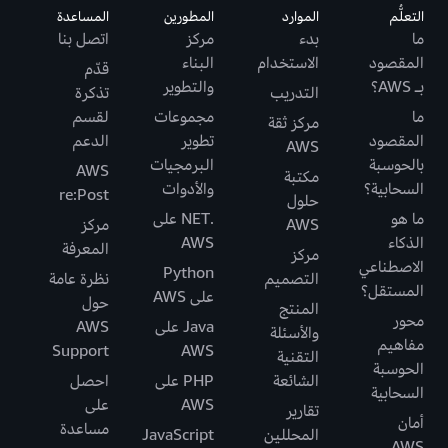
التعلُّم
الموارد
المطورين
المساعدة
ما
بدء
مركز
اتصل بنا
المقصود
الاستخدام
البناء
قدّم
بـ AWS؟
والتطوير
التدريب
تذكرة
ما
مجموعات
لقسم
مركز ثقة
المقصود
تطوير
الدعم
AWS
بالحوسبة
البرمجيات
AWS
مكتبة
السحابية؟
والأدوات
re:Post
حلول
ما هو
.NET على
AWS
مركز
الذكاء
AWS
المعرفة
مركز
الاصطناعي
Python
التصميم
نظرة عامة
المستقل؟
على AWS
حول
المنتج
محور
Java على
AWS
والأسئلة
مفاهيم
Support
AWS
التقنية
الحوسبة
الشائعة
PHP على
احصل
السحابية
AWS
على
تقارير
أمان
مساعدة
المحللين
JavaScript
AWS