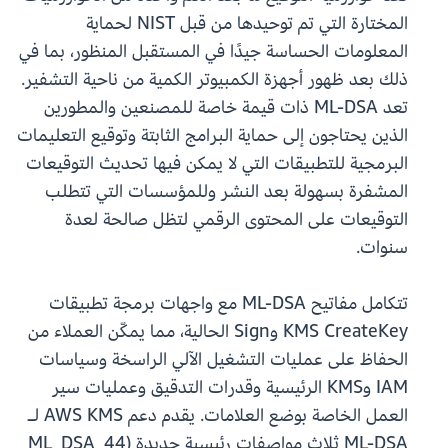
المختارة التي تم توحيدها من قبل NIST لحماية
المعلومات الحساسة جيدًا في المستقبل المنظور، بما في
ذلك بعد ظهور أجهزة الكمبيوتر الكمية من ناحية التشفير.
تعد ML-DSA ذات قيمة خاصة للمصنعين والمطورين
الذين يحتاجون إلى حماية البرامج الثابتة وتوقيع التعليمات
البرمجية للتطبيقات التي لا يمكن فيها تحديث التوقيعات
المشفرة بسهولة بعد النشر وللمؤسسات التي تتطلب
التوقيعات على المحتوى الرقمي لتظل صالحة لعدة
سنوات.
تتكامل مفاتيح ML-DSA مع واجهات برمجة تطبيقات
KMS CreateKey وSign الحالية، مما يمكّن العملاء من
الحفاظ على عمليات التشغيل الآلي الراسخة وسياسات
IAM وKMS الرئيسية وقدرات التدقيق وعمليات سير
العمل الخاصة بوضع العلامات. يقدم دعم AWS KMS لـ
ML-DSA ثلاث مواصفات رئيسية جديدة (ML_DSA_44