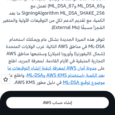
وML_DSA_65 وML_DSA_87) تعمل مع
SigningAlgorithm ML_DSA_SHAKE_256 ما بعد
الكمية، مع تقديم الدعم لكلٍ من التوقيعات الأولية والمتغير
المُجزأ مسبقًا (External Mu).
تتوفر هذه الميزة الجديدة بشكل عام ويمكنك استخدام
ML-DSA في مناطق AWS التالية: غرب الولايات المتحدة
(شمال كاليفورنيا) وأوروبا (ميلان) وستتبعها مناطق AWS
التجارية المتبقية في الأيام القادمة. لمعرفة المزيد، اطلع
على
مدونة أمان AWS لمعرفة كيفية إنشاء التوقيعات ما
بعد الكمية باستخدام AWS KMS وML-DSA
، واطلع على
موضوع توقيع ML-DSA
في دليل مطور AWS KMS.
إنشاء حساب AWS