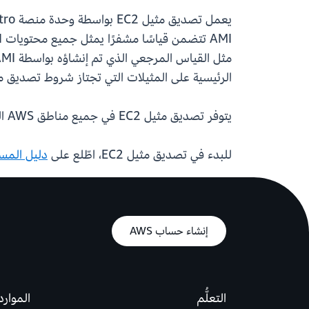
الرئيسية على المثيلات التي تجتاز شروط تصديق 
يتوفر تصديق مثيل EC2 في جميع مناطق AWS التجارية، بما في ذلك مناطق AWS GovCloud (الولايات المتحدة).
للبدء في تصديق مثيل EC2، اطّلع على
دليل المس
إنشاء حساب AWS
التعلُّم
الموارد