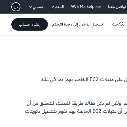
انتقل إلى المحتوى الرئيسي
تواصل معنا
AWS Marketplace
الدعم
حسابي
إنشاء حساب
بحث
تسجيل الدخول إلى وحدة التحكم
تعلن AWS عن التوفر العام لتصديق مثيل EC2 لتسهيل الأمر على العملاء للتحقق من أنَّ البرامج الموثوقة فقط تعمل على مثيلات EC2 الخاصة بهم، بما في ذلك
لمستخدمون لديهم، ولكن لم تكن هناك طريقة للعملاء للتحقق من أنَّ
مثيل EC2 المستهدف يحتوي على ذلك التكوين. باستخدام تصديق مثيل EC2، يمكن للعملاء التحقق بشكل مشفر من أنَّ مثيلات EC2 الخاصة بهم تقوم بتشغيل تكوينات