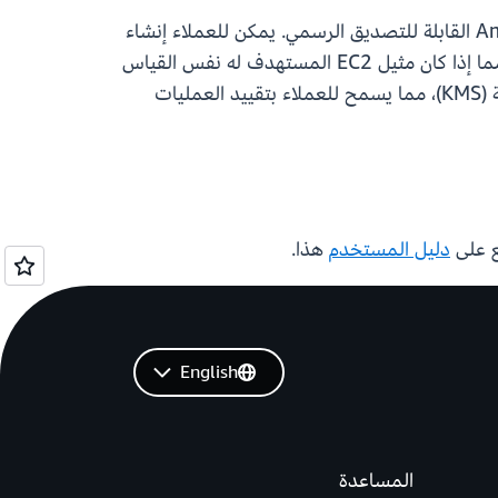
يعمل تصديق مثيل EC2 بواسطة وحدة منصة Nitro الموثوقة (NitroTPM) وصور Amazon Machine Image (AMI) القابلة للتصديق الرسمي. يمكن للعملاء إنشاء
AMI تتضمن قياسًا مشفرًا يمثل جميع محتويات AMI تلك. باستخدام NitroTPM، يمكن للعملاء بعد ذلك التحقق مما إذا كان مثيل EC2 المستهدف له نفس القياس
مثل القياس المرجعي الذي تم إنشاؤه بواسطة AMI. يتكامل تصديق مثيل EC2 مع خدمة AWS خدمة الإدارة الرئيسية (KMS)، مما يسمح للعملاء بتقييد العمليات
دليل المستخدم
هذا.
English
المساعدة