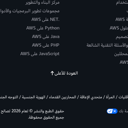
ستخدام
مركز البناء والتطوير
مجموعات تطوير البرمجيات والأدوا
AW
.NET على AWS
ل AWS
Python على AWS
تصميم
Java على AWS
الأسئلة التقنية الشائعة
PHP على AWS
لمحللين
JavaScript على AWS
العودة للأعلى
أقليات / المرأة / متحدي الإعاقة / المحاربين القدماء / الهوية الجنسية / التوجه الج
صة بك
جميع الحقوق محفوظة.