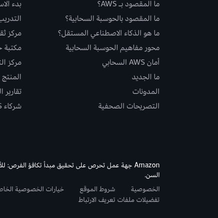
ما المقصود بـ AWS؟
بدء الا
ما المقصود بالحوسبة السحابية؟
التدريب
ما هو الذكاء الاصطناعي المستقل؟
مركز ثقة S
محور مفاهيم الحوسبة السحابية
مكتبة حلو
أمان AWS السحابي
مركز ال
ما الجديد
المنتج و
المدونات
تقارير ا
التصريحات الصحفية
شركاء AWS
Amazon جهة عمل تحرص على تحقيق مبدأ تكافؤ الفرص: لل
السن.
الخصوصية
شروط الموقع
خيارات الخصوصية الخا
تفضيلات ملفات تعريف الارتباط